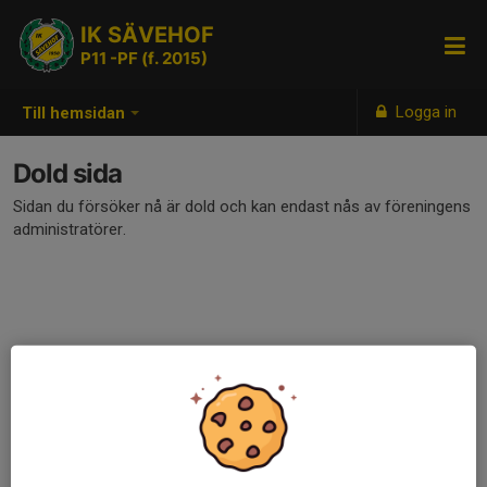
IK SÄVEHOF
P11 -PF (f. 2015)
Logga in
Till hemsidan
Dold sida
Sidan du försöker nå är dold och kan endast nås av föreningens
administratörer.