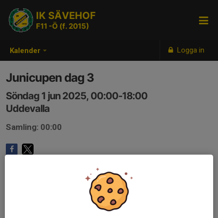
IK SÄVEHOF
F11 -Ö (f. 2015)
Logga in
Kalender
Junicupen dag 3
Söndag 1 jun 2025, 00:00-18:00
Uddevalla
Samling: 00:00