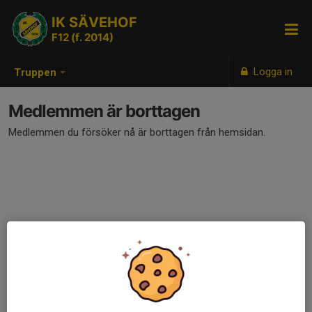
IK SÄVEHOF
F12 (f. 2014)
Logga in
Truppen
Medlemmen är borttagen
Medlemmen du försöker nå är borttagen från hemsidan.