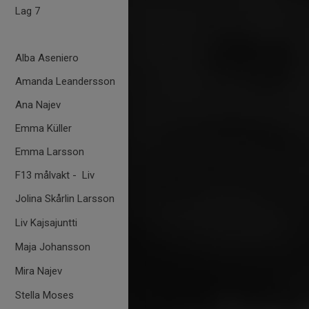
Lag 7
Alba Aseniero
Amanda Leandersson
Ana Najev
Emma Küller
Emma Larsson
F13 målvakt - Liv
Jolina Skårlin Larsson
Liv Kajsajuntti
Maja Johansson
Mira Najev
Stella Moses