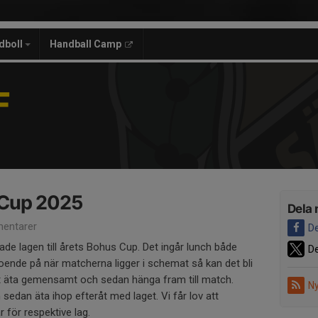
dboll
Handball Camp
F
 Cup 2025
Dela 
entarer
De
de lagen till årets Bohus Cup. Det ingår lunch både
De
ende på när matcherna ligger i schemat så kan det bli
tt äta gemensamt och sedan hänga fram till match.
Ny
 sedan äta ihop efteråt med laget. Vi får lov att
för respektive lag.