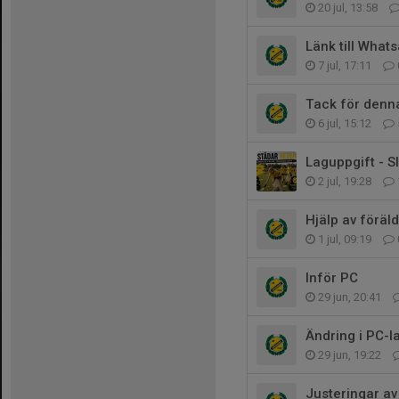
20 jul, 13:58
Länk till What
7 jul, 17:11
Tack för denn
6 jul, 15:12
Laguppgift - 
2 jul, 19:28
Hjälp av föräl
1 jul, 09:19
Inför PC
29 jun, 20:41
Ändring i PC-l
29 jun, 19:22
Justeringar av 