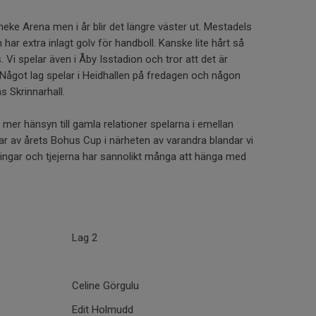
rneke Arena men i år blir det längre väster ut. Mestadels
har extra inlagt golv för handboll. Kanske lite hårt så
i spelar även i Åby Isstadion och tror att det är
. Något lag spelar i Heidhallen på fredagen och någon
 Skrinnarhall.
vi mer hänsyn till gamla relationer spelarna i emellan
ar av årets Bohus Cup i närheten av varandra blandar vi
ingar och tjejerna har sannolikt många att hänga med
Lag 2
Celine Görgulu
Edit Holmudd