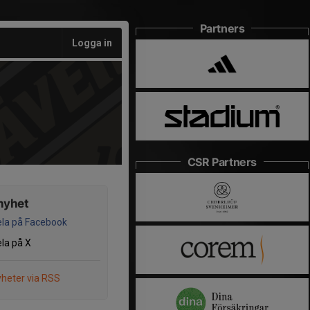
Partners
Logga in
CSR Partners
nyhet
la på Facebook
la på X
heter via RSS