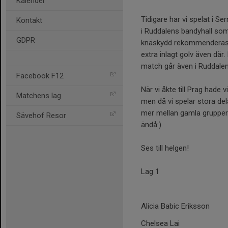
Kalender
Tidigare har vi spelat i Se
Kontakt
i Ruddalens bandyhall som 
GDPR
knäskydd rekommenderas. V
extra inlagt golv även där
match går även i Ruddalens
Facebook F12
När vi åkte till Prag hade 
Matchens lag
men då vi spelar stora del
mer mellan gamla grupper
Sävehof Resor
ändå:)
Ses till helgen!
Lag 1
Alicia Babic Eriksson
Chelsea Lai