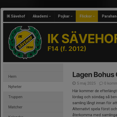
IK Sävehof
Akademi
Pojkar
Flickor
Parahan
IK SÄVEHO
F14 (f. 2012)
Lagen Bohus
Hem
5 maj 2025
0 komm
Nyheter
Här kommer de efterlängta
Truppen
lördag och söndag så bero
samling långt innan för a
Matcher
Alternativt spela först och
återkomma med samlingar 