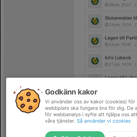
28 jun, 20:27
Slutanmälan ti
24 jun, 15:24
Lagen till Part
24 jun, 10:43
Info Lübeck
21 jun, 19:29
Lagen till Lüb
21 jun, 17:43
Godkänn kakor
Påminnelse be
Vi använder oss av kakor (cookies) för 
15 jun, 12:30
webbplats ska fungera bra för dig. De
för webbanalys i syfte att hjälpa oss at
våra tjänster.
Så använder vi cookies