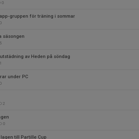
0
sapp-gruppen för träning i sommar
0
a säsongen
5
Slutstädning av Heden på söndag
1
drar under PC
0
2
agen
0
lagen till Partille Cup