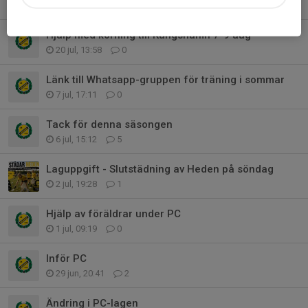
3 aug, 22:23
0
Hjälp med körning till Kungshamn 7-9 aug
20 jul, 13:58
0
Länk till Whatsapp-gruppen för träning i sommar
7 jul, 17:11
0
Tack för denna säsongen
6 jul, 15:12
5
Laguppgift - Slutstädning av Heden på söndag
2 jul, 19:28
1
Hjälp av föräldrar under PC
1 jul, 09:19
0
Inför PC
29 jun, 20:41
2
Ändring i PC-lagen