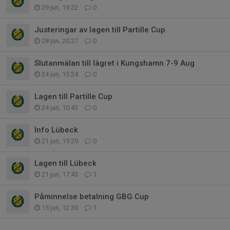
29 jun, 19:22
0
Justeringar av lagen till Partille Cup
28 jun, 20:27
0
Slutanmälan till lägret i Kungshamn 7-9 Aug
24 jun, 15:24
0
Lagen till Partille Cup
24 jun, 10:43
0
Info Lübeck
21 jun, 19:29
0
Lagen till Lübeck
21 jun, 17:43
1
Påminnelse betalning GBG Cup
15 jun, 12:30
1