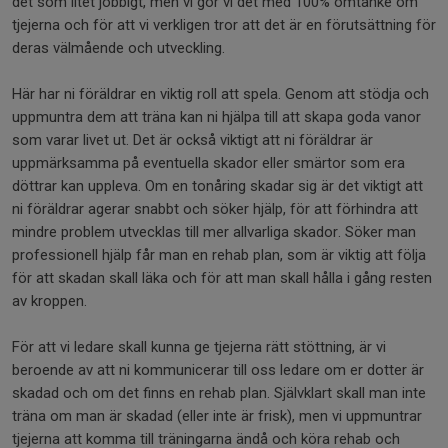
det som litet jobbigt, men vi gör vi det med 100% omtanke om
tjejerna och för att vi verkligen tror att det är en förutsättning för
deras välmående och utveckling.
Här har ni föräldrar en viktig roll att spela. Genom att stödja och
uppmuntra dem att träna kan ni hjälpa till att skapa goda vanor
som varar livet ut. Det är också viktigt att ni föräldrar är
uppmärksamma på eventuella skador eller smärtor som era
döttrar kan uppleva. Om en tonåring skadar sig är det viktigt att
ni föräldrar agerar snabbt och söker hjälp, för att förhindra att
mindre problem utvecklas till mer allvarliga skador. Söker man
professionell hjälp får man en rehab plan, som är viktig att följa
för att skadan skall läka och för att man skall hålla i gång resten
av kroppen.
För att vi ledare skall kunna ge tjejerna rätt stöttning, är vi
beroende av att ni kommunicerar till oss ledare om er dotter är
skadad och om det finns en rehab plan. Självklart skall man inte
träna om man är skadad (eller inte är frisk), men vi uppmuntrar
tjejerna att komma till träningarna ändå och köra rehab och