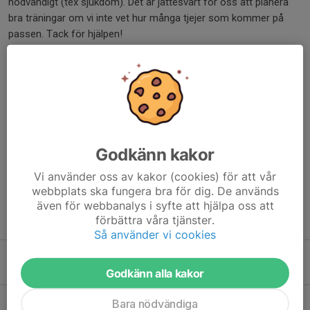
nödvändigt (tex sjukdom). Det är jättesvårt för oss att planera
bra träningar om vi inte vet hur många tjejer som kommer på
passen. Tack för hjälpen!
/Ledarna
Dela nyhet
Kommentarer
Godkänn kakor
Vi använder oss av kakor (cookies) för att vår
webbplats ska fungera bra för dig. De används
även för webbanalys i syfte att hjälpa oss att
förbättra våra tjänster.
Tidigare nyheter
Så använder vi cookies
Program för Kungshamn
6 aug, 15:40
0
Godkänn alla kakor
Körschema och slutinfo Kungshamn
Bara nödvändiga