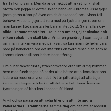
träffa kompisarna. Men då är det viktigt att vi vet hur vi skall
stötta och peppa er dotter. Ibland behöver vi bromsa vissa tjejer
(som gärna tränar på även om de är skadade) och i vissa fall
behöver vi pusha tjejer att vara med på fysträningen (även om
man känner litet smärta eller bara är litet trött).
Så snälla skriv
alltid i kommentarsfältet i kallelsen om er tjej är skadad och
vilken rehab hon skall köra.
Vi har en grundregel som säger att
om man inte kan vara med på fysen, så kan man inte heller vara
med på handbollen om det inte finns en tydlig rehab plan som är
kommunicerad till oss ledare innan träning.
Om ni har tankar runt fysträning/skador eller om er tjej kommer
hem med funderingar, så är det alltid bättre att ni kontaktar oss
ledare så resonerar vi om det. Det är jätteviktigt att alla tjejer
känner sig trygga och tycker att det är kul att träna. Även om
fysträningen så klart kan kännas tuff ibland.
Vi vill också passa på att vädja till er om att
inte ändra
kallelserna till träningarna samma dag
om det inte är absolut