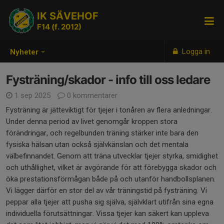
IK SÄVEHOF
F14 (f. 2012)
Logga in
Nyheter
Fysträning/skador - info till oss ledare
1 sep 2025
0 kommentarer
Fysträning är jätteviktigt för tjejer i tonåren av flera anledningar.
Under denna period av livet genomgår kroppen stora
förändringar, och regelbunden träning stärker inte bara den
fysiska hälsan utan också självkänslan och det mentala
välbefinnandet. Genom att träna utvecklar tjejer styrka, smidighet
och uthållighet, vilket är avgörande för att förebygga skador och
öka prestationsförmågan både på och utanför handbollsplanen.
Vi lägger därför en stor del av vår träningstid på fysträning. Vi
peppar alla tjejer att pusha sig själva, självklart utifrån sina egna
individuella förutsättningar. Vissa tjejer kan säkert kan uppleva