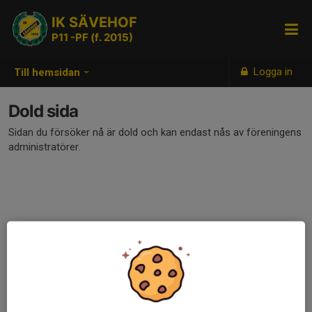
IK SÄVEHOF
P11 -PF (f. 2015)
Logga in
Till hemsidan
Dold sida
Sidan du försöker nå är dold och kan endast nås av föreningens
administratörer.