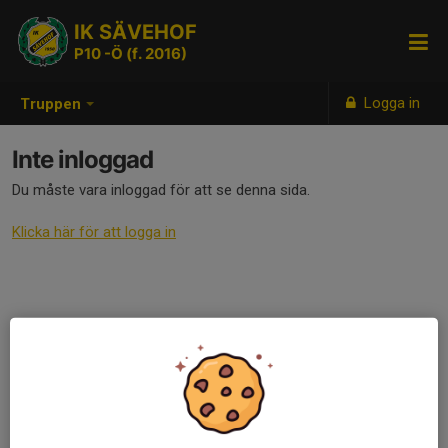
IK SÄVEHOF
P10 -Ö (f. 2016)
Logga in
Truppen
Inte inloggad
Du måste vara inloggad för att se denna sida.
Klicka här för att logga in