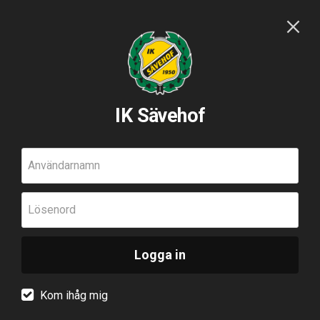
IK Sävehof
Användarnamn
Lösenord
Logga in
Kom ihåg mig