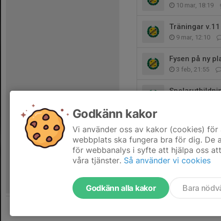
10 mar, 18:19
Träningar v.11
9 mar, 12:10
Fysen på ny pl
3 feb, 21:55
Spelarutbildni
2 feb, 19:37
Godkänn kakor
Tvätt av match
Vi använder oss av kakor (cookies) för 
1 feb, 12:51
webbplats ska fungera bra för dig. De
för webbanalys i syfte att hjälpa oss at
våra tjänster.
Så använder vi cookies
Godkänn alla kakor
Bara nödv
Tjäna pengar till laget