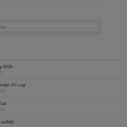
g 2026
0
 under PC cup
0
 Cup
0
 publik