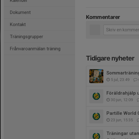
Kalender
Dokument
Kommentarer
Kontakt
Träningsgrupper
Frånvaroanmälan träning
Tidigare nyheter
Sommartränin
5 jul, 23:49
Föräldrahjälp
30 jun, 12:09
Partille World
23 jun, 15:35
Träningar utan