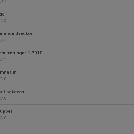
0
gg
0
mmande 3veckor
0
om träningar F-2010
1
ämnas in
0
kr Lagkassa
0
rupper
0