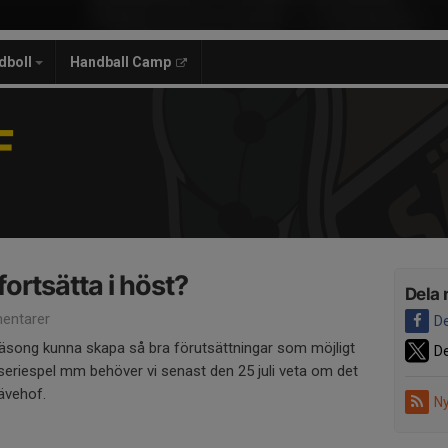
dboll
Handball Camp
F
fortsätta i höst?
Dela 
entarer
De
äsong kunna skapa så bra förutsättningar som möjligt
De
 seriespel mm behöver vi senast den 25 juli veta om det
Sävehof.
Ny