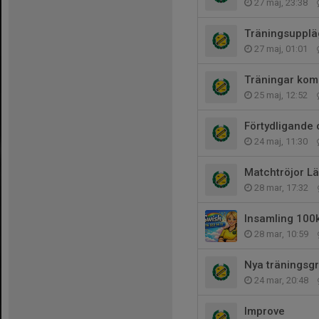
27 maj, 23:38
Träningsupplä
27 maj, 01:01
Träningar ko
25 maj, 12:52
Förtydligande 
24 maj, 11:30
Matchtröjor L
28 mar, 17:32
Insamling 100
28 mar, 10:59
Nya träningsg
24 mar, 20:48
Improve