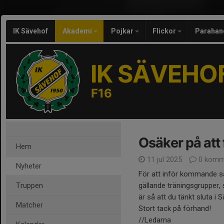
IK Sävehof
Akademi
Pojkar
Flickor
Parahan
IK SÄVEHO
F16
Osäker på att 
Hem
11 jul 2025
0 komm
Nyheter
För att inför kommande s
Truppen
gällande träningsgrupper,
är så att du tänkt sluta i 
Matcher
Stort tack på förhand!
//Ledarna