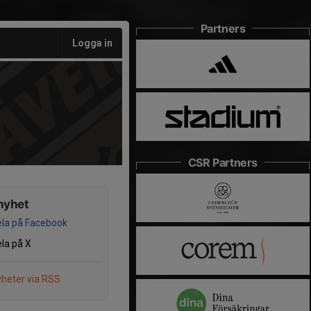
Partners
Logga in
CSR Partners
nyhet
la på Facebook
la på X
heter via RSS