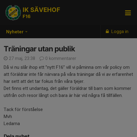
IK SÄVEHOF
F16
Logga in
Nyheter
Träningar utan publik
27 maj, 23:38
0 kommentarer
Då vi nu slår ihop ett ”nytt F16” vill vi påminna om vår policy om
att föräldrar inte får närvara på våra träningar då vi av erfarenhet
har sett att det tar fokus från våra tjejer.
Det finns ett undantag, det gäller föräldrar till barn som kommer
utifrån och resor långt och bara är här vid några få tillfällen.
Tack för förståelse
Mvh
Ledarna
Dela nyhet