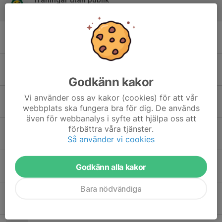
27 maj, 23:38
0
Träningsupplägg
27 maj, 01:01
0
Träningar kommande 3veckor
25 maj, 12:52
0
Godkänn kakor
Förtydligande om träningar F-2010
Vi använder oss av kakor (cookies) för att vår
webbplats ska fungera bra för dig. De används
24 maj, 11:30
1
även för webbanalys i syfte att hjälpa oss att
förbättra våra tjänster.
Matchtröjor Lämnas in
Så använder vi cookies
28 mar, 17:32
0
Insamling 100kr Lagkassa
Godkänn alla kakor
28 mar, 10:59
0
Bara nödvändiga
Nya träningsgrupper
24 mar, 20:48
0