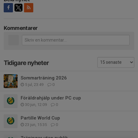
Kommentarer
Tidigare nyheter
Sommarträning 2026
5 jul, 23:49
0
Föräldrahjälp under PC cup
30 jun, 12:09
0
Partille World Cup
23 jun, 15:35
0
Träningar utan publik