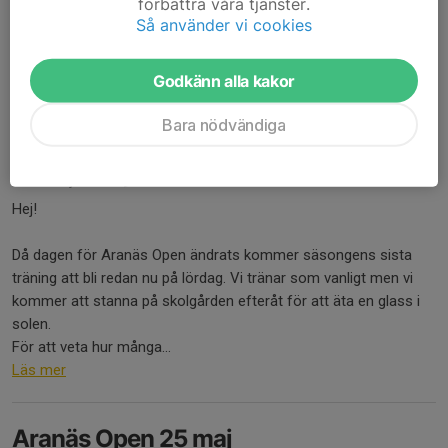
förbättra våra tjänster.
Så använder vi cookies
måndagar kl 17-18 i Ugglumshallen
lördagar kl 10-11 i...
Godkänn alla kakor
Läs mer
Bara nödvändiga
Säsongens sista träning och lite info!
14 maj 2025
0 kommentarer
Hej!
Då dagen för Aranäs Open ändrats kommer säsongens sista
träning att bli redan nu på lördag. Vi tränar som vanligt men vi
kommer att stanna på skolgården efteråt för att äta en glass i
solen.
För att veta hur många...
Läs mer
Aranäs Open 25 maj