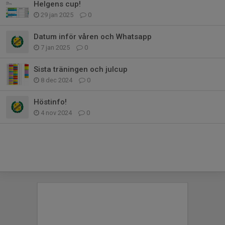
Helgens cup!
29 jan 2025
0
Datum inför våren och Whatsapp
7 jan 2025
0
Sista träningen och julcup
8 dec 2024
0
Höstinfo!
4 nov 2024
0