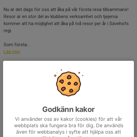
Nu är det dags för oss att åka på vår första resa tillsammans!
Resor är en stor del av klubbens verksamhet och tjejerna
kommer att ha möjlighet att åka på två resor per år i Sävehofs
regi.
Som första...
Läs mer
Säsongstart och info!
8 aug 2025
0 kommentarer
Hej!
Vi hoppas att ni alla har en fin sommar och att tjejerna ser fram
Godkänn kakor
emot en ny säsong med handboll.
Vi använder oss av kakor (cookies) för att vår
webbplats ska fungera bra för dig. De används
Vi kommer att börja träna 2 gånger i veckan med start 23
även för webbanalys i syfte att hjälpa oss att
augusti.