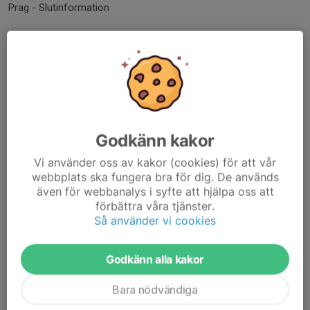
Prag - Slutinformation
Nu börjar det dra ihop sig för Prag, vi är ett stort gäng på 37 killar
och sex ledare som åker ner.
Ni hittar den information som Sävehof tidigare skickat ut
här.
Slutinfo Prag
. Där står bl.a....
Läs mer
Godkänn kakor
Vi använder oss av kakor (cookies) för att vår
Förslag på packlista
webbplats ska fungera bra för dig. De används
14 apr 2025
0 kommentarer
även för webbanalys i syfte att hjälpa oss att
förbättra våra tjänster.
Packlista Prag
Så använder vi cookies
Bussresa
Kudde
Godkänn alla kakor
Matsäck för frukost och lunch
Passet i bussen!
Bara nödvändiga