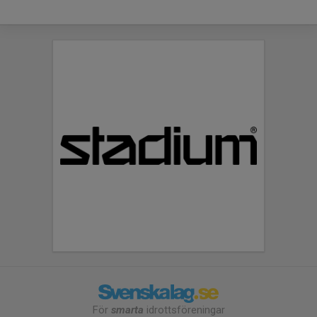
För
smarta
idrottsföreningar