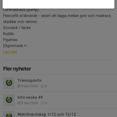
Sova
Luftmadrass (pump)
Fleecefilt el liknande - skönt att lägga mellan golv och madrass,
skyddar och värmer.
Sovsäck / täcke
Kudde
Pyjamas
(Ögonmask +...
Läs mer
Fler nyheter
Träningsinfo
8 dec 2024
0
Info vecka 49
2 dec 2024
0
Matchvärdskap 1/12 och 15/12