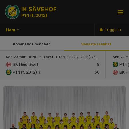
IK SÄVEHOF
P14 (f. 2012)
Logga in
Hem
Kommande matcher
Senaste resultat
Sön 29 mar 16:20
- P13 Väst - P13 Väst 2 Sydväst (2x25min)
Sön 29 m
BK Heid Svart
8
P14 
P14 (f. 2012)
3
50
BK H