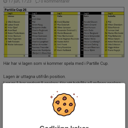
17 jun, 17:23
0 kommentarer
Här har vi lagen som vi kommer spela med i Partille Cup.
Lagen är uttagna utifrån position.
Lag nr 1 har endast 9 spelare, för att behålla så många spelare
och bredd som möjligt i de övriga lagen.
Ni kommer ALLA ha viktiga...
Läs mer
Partille Cup