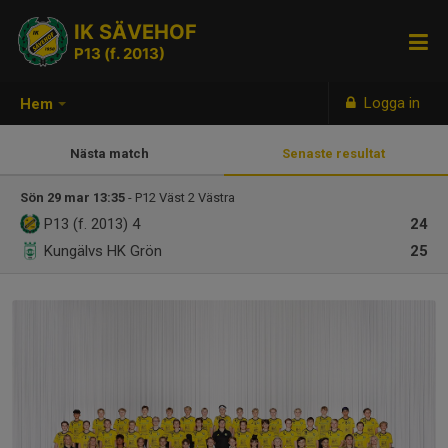
IK SÄVEHOF
P13 (f. 2013)
Logga in
Hem
Nästa match
Senaste resultat
Sön 29 mar 13:35
- P12 Väst 2 Västra
P13 (f. 2013)
4
24
Kungälvs HK Grön
25