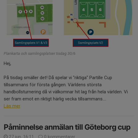
Plankarta och samlingsplatser tisdag 30/6
Hej,
På tisdag smäller det! Då spelar vi "riktiga" Partille Cup
tillsammans för första gången. Världens största
handbollsturnering då vi välkomnar hit lag från hela världen. Vi
ser fram emot en riktigt härlig vecka tillsammans....
Läs mer
Påminnelse anmälan till Göteborg cup
27 jun, 16:11
0 kommentarer