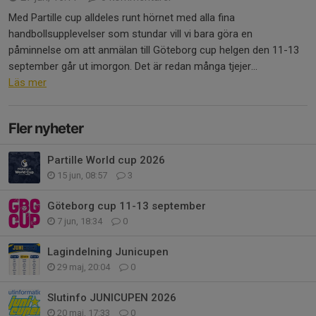
Med Partille cup alldeles runt hörnet med alla fina
handbollsupplevelser som stundar vill vi bara göra en
påminnelse om att anmälan till Göteborg cup helgen den 11-13
september går ut imorgon. Det är redan många tjejer...
Läs mer
Fler nyheter
Partille World cup 2026
15 jun, 08:57
3
Göteborg cup 11-13 september
7 jun, 18:34
0
Lagindelning Junicupen
29 maj, 20:04
0
Slutinfo JUNICUPEN 2026
20 maj, 17:33
0