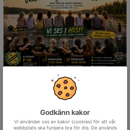
Hej,
Tack för en fantastisk säsong tillsammans som kulminerade i
Partille Cup. Vilket år vi har haft! Att få vara med om den resa
som tjejerna gör både som spelare och individer och
Godkänn kakor
tillsammans som lag är fantastiskt!
Vi använder oss av kakor (cookies) för att vår
Förs...
webbplats ska fungera bra för dig. De används