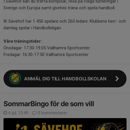
I Sävehof kan du träffa kompisar, resa på roliga turneringar i
Sverige och Europa samt givetvis träna och spela handboll.
IK Sävehof har 1 450 spelare och 260 ledare. Klubbens herr- och
damlag spelar i Handbollsligan.
Våra träningstider:
Onsdagar: 17.30-19.05 Vallhamra Sportcenter
Fredagar: 16:30-17:50 Vallhamra Sportcenter
ANMÄL DIG TILL HANDBOLLSKOLAN
SommarBingo för de som vill
6 jul, 13:49
0 kommentarer