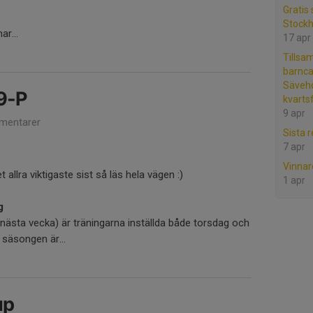
Gratis 
Stock
ar...
17 apr
Tills
barnca
Säveho
9-P
kvartsf
9 apr
mentarer
Sista 
7 apr
Vinnar
 allra viktigaste sist så läs hela vägen :)
1 apr
g
(nästa vecka) är träningarna inställda både torsdag och
 säsongen är...
up