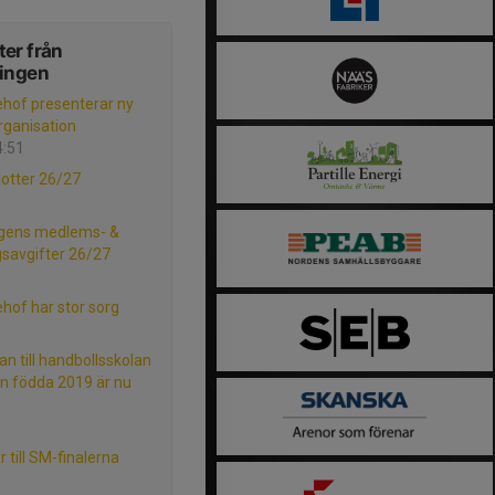
er från
ningen
ehof presenterar ny
rganisation
4:51
lotter 26/27
gens medlems- &
gsavgifter 26/27
ehof har stor sorg
n till handbollsskolan
rn födda 2019 är nu
er till SM-finalerna