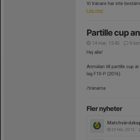
Vi tränare har inte bestäm
Läs mer
Partille cup 
14 mar, 15:45
0 ko
Hej alla!
Anmälan till partille cup ä
lag F10-P (2016).
/tränarna
Fler nyheter
Matchvärdska
23 feb, 20:12