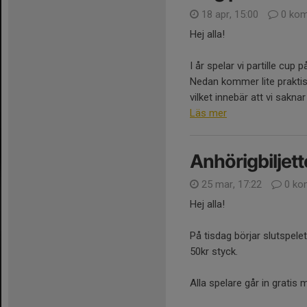
18 apr, 15:00
0 kom
Hej alla!
I år spelar vi partille cup 
Nedan kommer lite praktisk
vilket innebär att vi saknar 
Läs mer
Anhörigbiljet
25 mar, 17:22
0 ko
Hej alla!
På tisdag börjar slutspe
50kr styck.
Alla spelare går in gratis