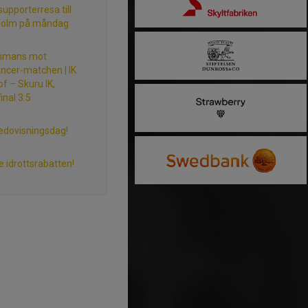
supporterresa till
holm på måndag
ammans mot
ncer-matchen | IK
f – Skuru IK,
inal 3:5
redovisningsdag!
e idrottsrabatten!