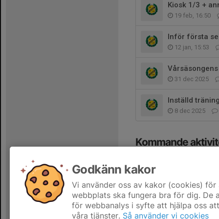
Kiosk 1/3 + a
19 feb, 16:50
Inför första s
12 jan, 15:53
Vårsäsongens 
31 dec 2025
Inställd träni
8 dec 2025
Kommande aktivit
Fre 11/9
Anmälan Gö
Godkänn kakor
17:00-20:00
Göteborg
Vi använder oss av kakor (cookies) för 
Hela kalendern
webbplats ska fungera bra för dig. De
för webbanalys i syfte att hjälpa oss at
våra tjänster.
Så använder vi cookies