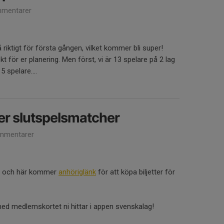
mentarer
på riktigt för första gången, vilket kommer bli super!
t för er planering. Men först, vi är 13 spelare på 2 lag
5 spelare....
ter slutspelsmatcher
mmentarer
let och här kommer
anhöriglänk
för att köpa biljetter för
 med medlemskortet ni hittar i appen svenskalag!