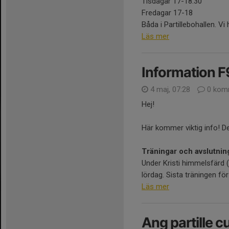
Tisdagar 17-18.30
Fredagar 17-18
Båda i Partillebohallen. Vi h
Läs mer
Information F
4 maj, 07:28
0 kom
Hej!
Här kommer viktig info! Det
Träningar och avslutnin
Under Kristi himmelsfärd 
lördag. Sista träningen för
Läs mer
Ang partille c