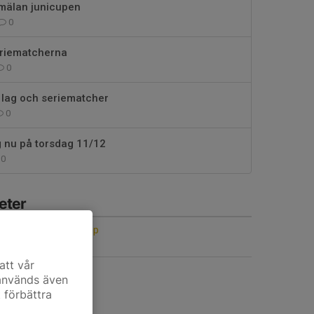
nmälan junicupen
0
eriematcherna
0
lag och seriematcher
0
ng nu på torsdag 11/12
0
eter
teborg cup 11-13 sep
att vår
 används även
t förbättra