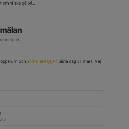
t om vi ska gå på...
anmälan
mmentarer
r öppen. In och
anmäl era tjejer
! Sista dag 31 mars. Välj
p
0