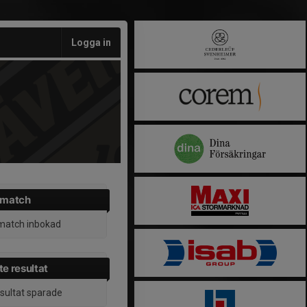
Logga in
 match
match inbokad
e resultat
esultat sparade