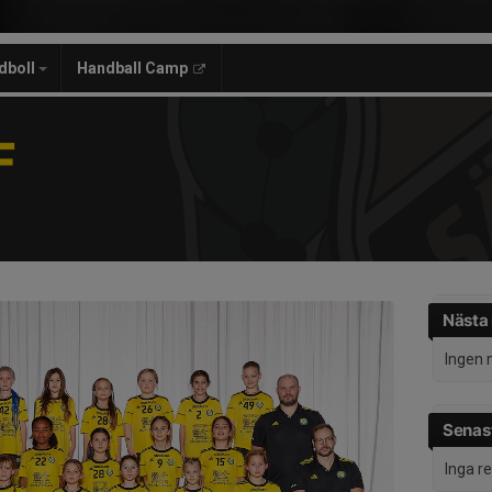
dboll
Handball Camp
F
Nästa
Ingen 
Senast
Inga r