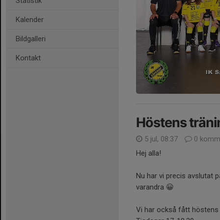
Statistik
Kalender
Bildgalleri
Kontakt
Höstens träni
5 jul, 08:37
0 komme
Hej alla!
Nu har vi precis avslutat p
varandra 😀
Vi har också fått höstens 