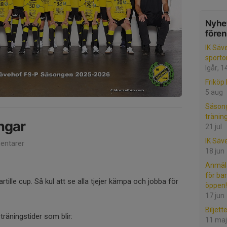
Nyhet
före
IK Säv
sporto
Igår, 1
Friköp 
5 aug
Säson
tränin
ngar
21 jul
IK Säv
ntarer
18 jun
Anmäla
för ba
artille cup. Så kul att se alla tjejer kämpa och jobba för
öppen!
17 jun
Biljett
träningstider som blir:
11 maj