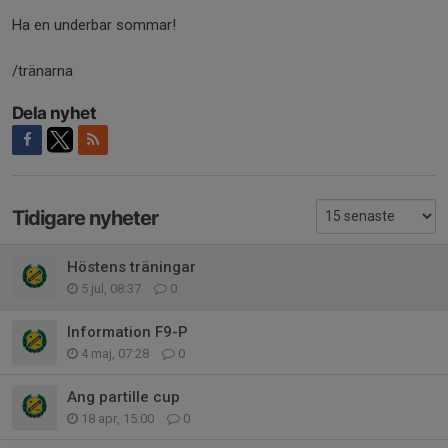
Ha en underbar sommar!
/tränarna
Dela nyhet
Tidigare nyheter
Höstens träningar
5 jul, 08:37
0
Information F9-P
4 maj, 07:28
0
Ang partille cup
18 apr, 15:00
0