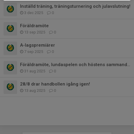
Inställd träning, träningsturnering och julavslutning!
3 dec 2025
0
Föräldramöte
13 sep 2025
0
A-lagspremiärer
7 sep 2025
0
Föräldramöte, lundaspelen och höstens sammandrag
31 aug 2025
0
28/8 drar handbollen igång igen!
13 aug 2025
0