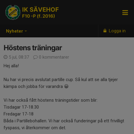
IK SÄVEHOF
F10 -P (f. 2016)
Logga in
Nyheter
Höstens träningar
5 jul, 08:37
0 kommentarer
Hej alla!
Nu har vi precis avslutat partille cup. Så kul att se alla tjejer
kämpa och jobba för varandra 😀
Vi har också fått höstens träningstider som blir:
Tisdagar 17-18.30
Fredagar 17-18
Båda i Partillebohallen. Vi har också funderingar på ett frivilligt
fyspass, vi återkommer om det.