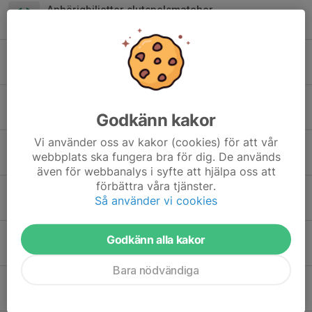
Anhörigbiljetter slutspelsmatcher
25 mar, 17:22
0
Partille cup anmälan
14 mar, 15:45
0
Matchvärdskap
Godkänn kakor
23 feb, 20:12
0
Vi använder oss av kakor (cookies) för att vår
Kiosk 1/3 + anmälan junicupen
webbplats ska fungera bra för dig. De används
19 feb, 16:50
0
även för webbanalys i syfte att hjälpa oss att
förbättra våra tjänster.
Inför första seriematcherna
Så använder vi cookies
12 jan, 15:53
0
Vårsäsongens lag och seriematcher
Godkänn alla kakor
31 dec 2025
0
Bara nödvändiga
Inställd träning nu på torsdag 11/12
8 dec 2025
0