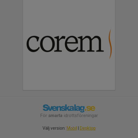
För
smarta
idrottsföreningar
Välj version:
Mobil
|
Desktop