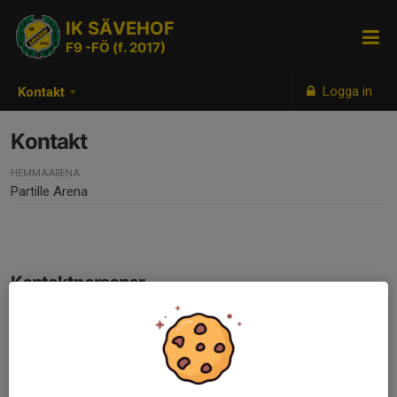
IK SÄVEHOF
F9 -FÖ (f. 2017)
Logga in
Kontakt
Kontakt
HEMMAARENA
Partille Arena
Kontaktpersoner
Andreas Skårlin
Tränare
076-326 11 59
andreas.skarlin@gmail.com