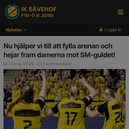
IK SÄVEHOF
F10 -Ö (f. 2016)
Logga in
Nyheter
Nu hjälper vi till att fylla arenan och
hejar fram damerna mot SM-guldet!
14 maj, 09:05
0 kommentarer