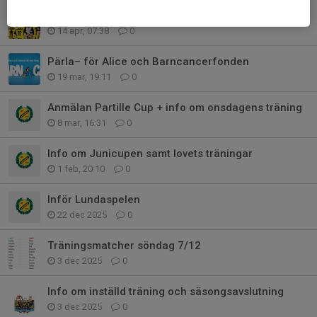
Knattelag till Sävehofs herrlag fjärde kvartsfinal
14 apr, 07:38
0
Pärla– för Alice och Barncancerfonden
19 mar, 19:11
0
Anmälan Partille Cup + info om onsdagens träning
8 mar, 16:31
0
Info om Junicupen samt lovets träningar
1 feb, 20:10
0
Inför Lundaspelen
22 dec 2025
0
Träningsmatcher söndag 7/12
3 dec 2025
0
Info om inställd träning och säsongsavslutning
3 dec 2025
0