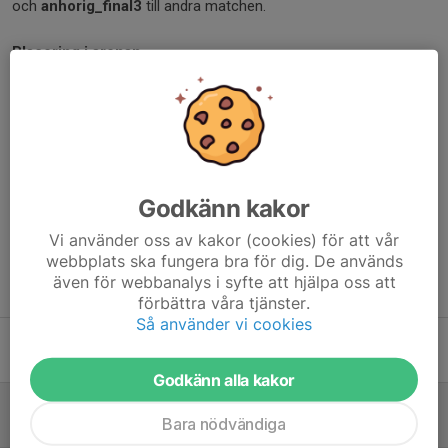
och
anhorig_final3
till andra matchen.
Placering i arenan
Under finalerna gäller
inte
fri sittning för medlemmar eller
anhöriga. Vid köp väljer ni specifik stol i arenan. Till en början är
sektion P och Q öppna. Även K är valbar, dit vi hänvisar de som
vill bidra med lite extra stämning
Dela nyhet
Godkänn kakor
Vi använder oss av kakor (cookies) för att vår
webbplats ska fungera bra för dig. De används
även för webbanalys i syfte att hjälpa oss att
Tidigare nyheter
förbättra våra tjänster.
Så använder vi cookies
MATCHKNATTAR till SM-final 3!
19 maj, 08:58
0
Godkänn alla kakor
Nu hjälper vi till att fylla arenan och hejar fram damerna mot SM-guldet!
Bara nödvändiga
14 maj, 09:05
0