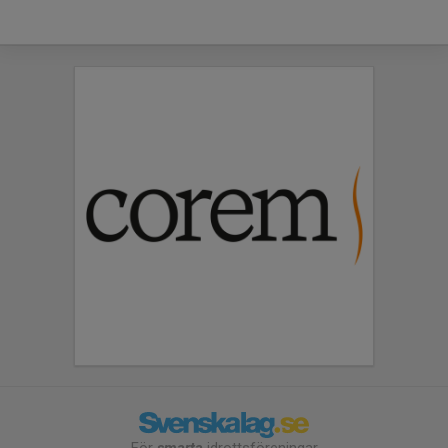
För
smarta
idrottsföreningar