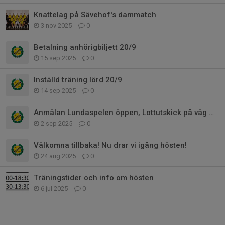
Knattelag på Sävehof's dammatch
3 nov 2025
0
Betalning anhörigbiljett 20/9
15 sep 2025
0
Inställd träning lörd 20/9
14 sep 2025
0
Anmälan Lundaspelen öppen, Lottutskick på väg mm
2 sep 2025
0
Välkomna tillbaka! Nu drar vi igång hösten!
24 aug 2025
0
Träningstider och info om hösten
6 jul 2025
0