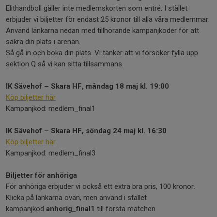
Elithandboll gäller inte medlemskorten som entré. I stället
erbjuder vi biljetter för endast 25 kronor till alla våra medlemmar.
Använd länkarna nedan med tillhörande kampanjkoder för att
säkra din plats i arenan.
Så gå in och boka din plats. Vi tänker att vi försöker fylla upp
sektion Q så vi kan sitta tillsammans.
IK Sävehof – Skara HF, måndag 18 maj kl. 19:00
Köp biljetter här
Kampanjkod: medlem_final1
IK Sävehof – Skara HF, söndag 24 maj kl. 16:30
Köp biljetter här
Kampanjkod: medlem_final3
Biljetter för anhöriga
För anhöriga erbjuder vi också ett extra bra pris, 100 kronor.
Klicka på länkarna ovan, men använd i stället
kampanjkod
anhorig_final1
till första matchen