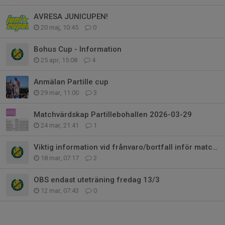
AVRESA JUNICUPEN!
20 maj, 10:45
0
Bohus Cup - Information
25 apr, 15:08
4
Anmälan Partille cup
29 mar, 11:00
3
Matchvärdskap Partillebohallen 2026-03-29
24 mar, 21:41
1
Viktig information vid frånvaro/bortfall inför match eller turnering
18 mar, 07:17
2
OBS endast uteträning fredag 13/3
12 mar, 07:43
0