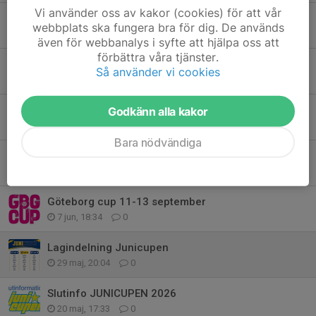
Vi använder oss av kakor (cookies) för att vår
Betalning för anmälan till Göteborg cup
webbplats ska fungera bra för dig. De används
1 jul, 22:22
0
även för webbanalys i syfte att hjälpa oss att
förbättra våra tjänster.
Samling och information Partille Cup - tisdag 30/6
Så använder vi cookies
29 jun, 13:05
0
Påminnelse anmälan till Göteborg cup
Godkänn alla kakor
27 jun, 16:11
0
Bara nödvändiga
Partille World cup 2026
15 jun, 08:57
3
Göteborg cup 11-13 september
7 jun, 18:34
0
Lagindelning Junicupen
29 maj, 20:04
0
Slutinfo JUNICUPEN 2026
20 maj, 17:33
0