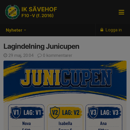
IK SÄVEHOF
F10 -V (f. 2016)
Logga in
Nyheter
Lagindelning Junicupen
29 maj, 20:04
0 kommentarer