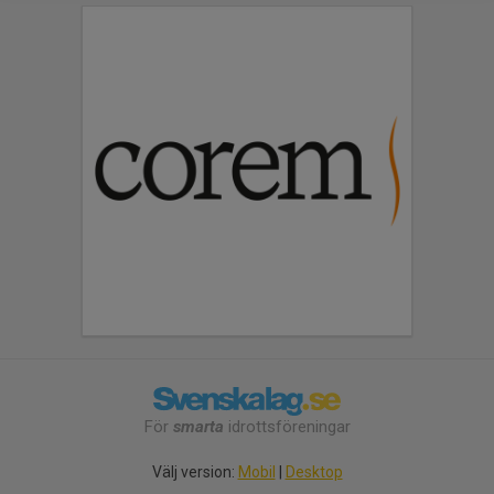
För
smarta
idrottsföreningar
Välj version:
Mobil
|
Desktop