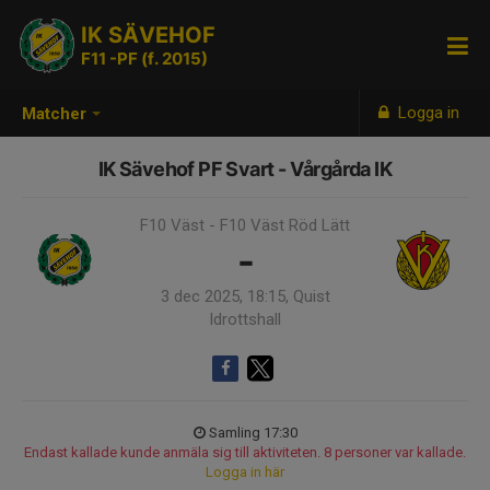
IK SÄVEHOF
F11 -PF (f. 2015)
Logga in
Matcher
IK Sävehof PF Svart - Vårgårda IK
F10 Väst - F10 Väst Röd Lätt
-
3 dec 2025, 18:15, Quist
Idrottshall
Samling 17:30
Endast kallade kunde anmäla sig till aktiviteten. 8 personer var kallade.
Logga in här