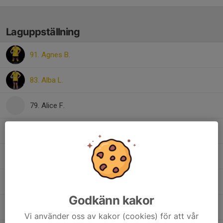
Laguppställning
91. Agnes B.
83. Alba L.
79. Alice F.
71. Alicia O.
31. Aylin Ö.
Isabelle B.
Godkänn kakor
45. Lia D.
Vi använder oss av kakor (cookies) för att vår