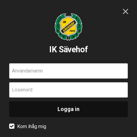
IK Sävehof
Användarnamn
Lösenord
Logga in
Kom ihåg mig