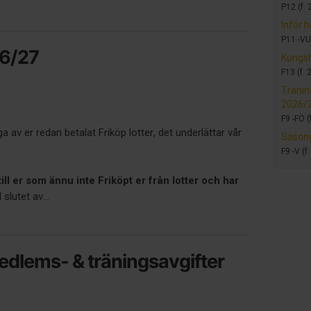
P12 (f. 
Inför 
P11 -VU 
26/27
Kungs
F13 (f. 
Tränin
2026/
F9 -FÖ (
av er redan betalat Friköp lotter, det underlättar vår
Säsong
F9 -V (f
ill er som ännu inte Friköpt er från lotter och har
 slutet av...
dlems- & träningsavgifter