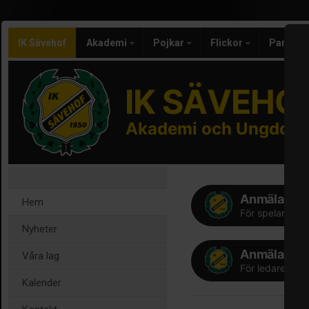
IK Sävehof
Akademi
Pojkar
Flickor
Parahan
IK SÄVEHO
Akademi och Ungdom
Anmälan Sp
Hem
För spelare fö
Nyheter
Anmälan Le
Våra lag
För ledare till
Kalender