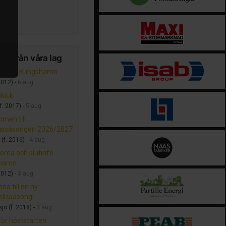
iktok
er från våra lag
am för Kungshamn
2012) -
6 aug
skick
f. 2017) -
5 aug
men till
ngssäsongen 2026/2027
(f. 2016) -
4 aug
ema och slutinfo
hamn
2012) -
3 aug
na till en ny
llssäsong!
jö (f. 2018) -
3 aug
för höststarten