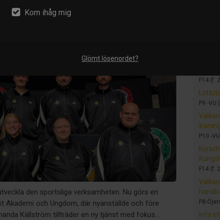
T
esenterar ny
Kom ihåg mig
X
tion
Nyhet
Glömt lösenordet?
Progr
F14 (f. 
Lottut
P9 -VU (
Välkom
träni
P10 -VU 
Körsch
Kungs
F14 (f. 
Välkom
handbo
 utveckla den sportsliga verksamheten. Nu görs en
P8-Öjers
mst Akademi och Ungdom, där nyanställde och före
nda Källström tillträder en ny tjänst med fokus...
Info in