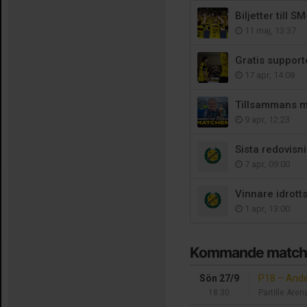
Biljetter till S
11 maj, 13:37
Gratis support
17 apr, 14:08
9 apr, 12:23
Sista redovisn
7 apr, 09:00
Vinnare idrott
1 apr, 13:00
Kommande match
Sön 27/9
P18
–
Ande
18:30
Partille Aren