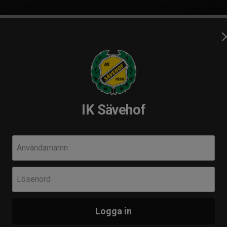
dboll
Handball Camp
F
IK Sävehof
elare Handbollsskolan 26/27
Användarnamn
Följ o
dda 2019
F
Lösenord
I
dare Handbollsskolan (2019)
L
 spelare födda 2019
Logga in
Y