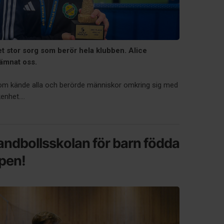
t stor sorg som berör hela klubben. Alice
lämnat oss.
an som kände alla och berörde människor omkring sig med
nhet....
handbollsskolan för barn födda
pen!