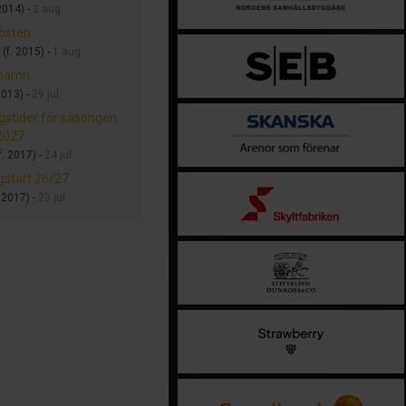
2014) -
2 aug
hösten
(f. 2015) -
1 aug
hamn
2013) -
29 jul
gstider för säsongen
2027
f. 2017) -
24 jul
start 26/27
. 2017) -
23 jul