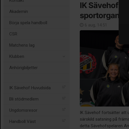
Kontakt
IK Sävehof pr
Akademin
sportorganisa
Börja spela handboll
6 aug, 14:51
CSR
Matchens lag
Klubben
Anhörigbiljetter
IK Sävehof Huvudsida
Bli stödmedlem
Ungdomsresor
IK Sävehof fortsätter att
särskild satsning på frä
Handboll Väst
detta Sävehofspelaren Ama