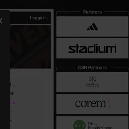
Partners
Logga in
CSR Partners
ss på...
acebook
nstagram
inkedIn
outube