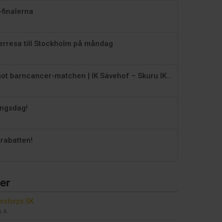
M-finalerna
erresa till Stockholm på måndag
Tillsammans mot barncancer-matchen | IK Sävehof – Skuru IK, kvartsfinal 3:5
ingsdag!
srabatten!
er
rstorps SK
a A