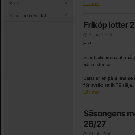
Läs mer
SvHF
Serier och resultat
Friköp lotter 
5 aug, 15:00
Hej!
Vi är tacksamma att många 
administration.
Detta är en påminnelse t
för avsikt att INTE sälja.
I
Läs mer
Säsongens me
26/27
21 jul, 15:00