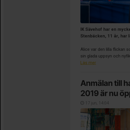
IK Sävehof har en mycke
Stenbäcken, 11 år, har 
Alice var den lilla flick
sin glada uppsyn och nyfike
Läs mer
Anmälan till 
2019 är nu öp
17 jun, 14:04