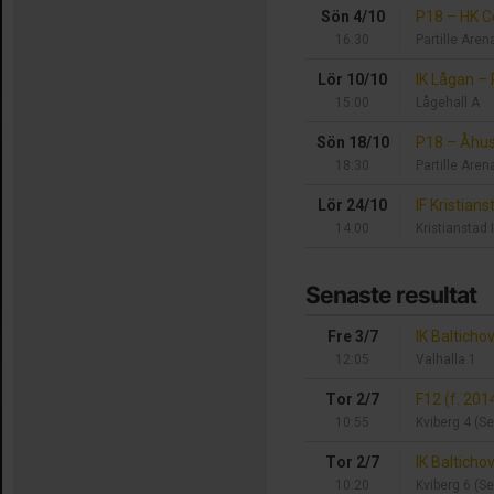
Sön 4/10
P18
–
HK C
16:30
Partille Aren
Lör 10/10
IK Lågan
–
15:00
Lågehall A
Sön 18/10
P18
–
Åhus
18:30
Partille Aren
Lör 24/10
IF Kristian
14:00
Kristianstad 
Senaste resultat
Fre 3/7
IK Balticho
12:05
Valhalla 1
Tor 2/7
F12 (f. 20
10:55
Kviberg 4 (S
Tor 2/7
IK Balticho
10:20
Kviberg 6 (S