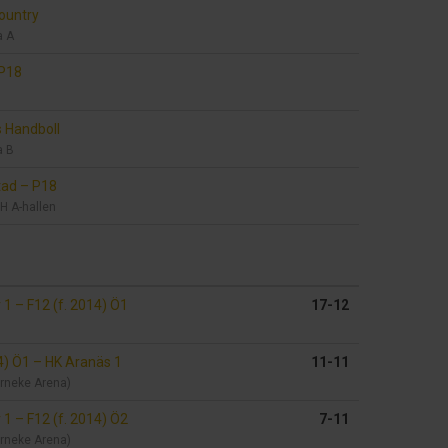
ountry
a A
P18
 Handboll
a B
stad
–
P18
IH A-hallen
v 1
–
F12 (f. 2014) Ö1
17-12
14) Ö1
–
HK Aranäs 1
11-11
erneke Arena)
v 1
–
F12 (f. 2014) Ö2
7-11
erneke Arena)