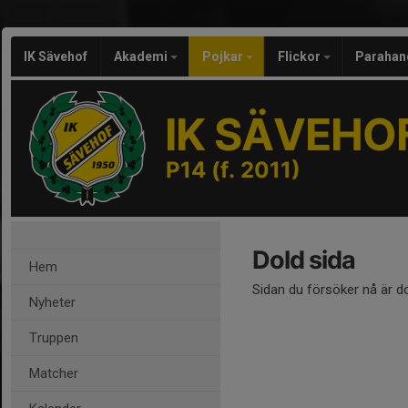
IK Sävehof
Akademi
Pojkar
Flickor
Parahan
IK SÄVEHO
P14 (f. 2011)
Dold sida
Hem
Sidan du försöker nå är d
Nyheter
Truppen
Matcher