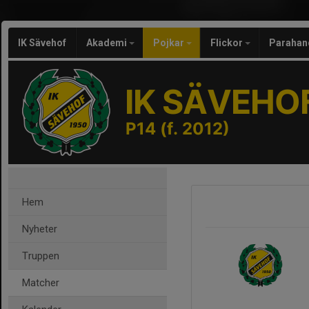
IK Sävehof
Akademi
Pojkar
Flickor
Parahan
IK SÄVEHO
P14 (f. 2012)
Hem
Nyheter
Truppen
Matcher