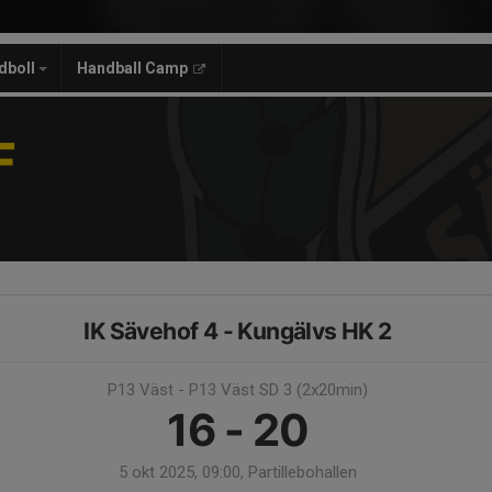
dboll
Handball Camp
F
IK Sävehof 4 - Kungälvs HK 2
P13 Väst - P13 Väst SD 3 (2x20min)
16 - 20
5 okt 2025, 09:00, Partillebohallen