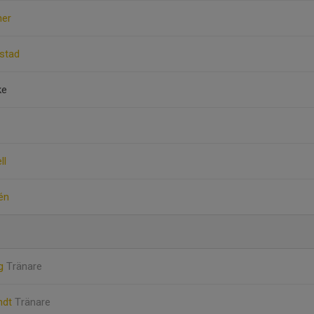
ner
stad
ke
ll
én
rg
Tränare
ndt
Tränare