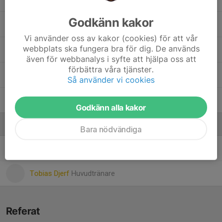
Godkänn kakor
Razmus Djerf
, P18
Vi använder oss av kakor (cookies) för att vår
webbplats ska fungera bra för dig. De används
Silas Norberg
, Gymnasiefamiljen
även för webbanalys i syfte att hjälpa oss att
förbättra våra tjänster.
43. Tage Spalde
Så använder vi cookies
10. Vilmer Harlin
, P18
Godkänn alla kakor
Ledare
Bara nödvändiga
Robert Sandberg
Tränare
Tobias Djerf
Huvudtränare
Referat