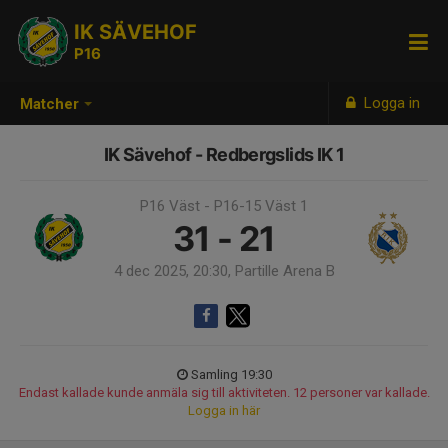
IK SÄVEHOF
P16
Logga in
Matcher
IK Sävehof - Redbergslids IK 1
P16 Väst - P16-15 Väst 1
31 - 21
4 dec 2025, 20:30, Partille Arena B
Samling 19:30
Endast kallade kunde anmäla sig till aktiviteten. 12 personer var kallade.
Logga in här