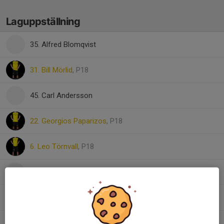
Laguppställning
35. Alfred Blomqvist
31. Bill Mörlid
, P18
45. Carl Andersson
22. Georgios Paparizos
, P18
6. Leo Törnvall
, P18
Milo Björkman
, Gymnasiefamiljen
57. Moltas Norén Englund
30. Olle Ericsson