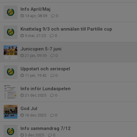
Info April/Maj
14 apr, 08:09
0
Knattelag 9/3 och anmälan till Partille cup
5 mar, 21:25
0
Junicupen 5-7 juni
21 jan, 09:59
0
Uppstart och seriespel
11 jan, 19:42
0
Info inför Lundaspelen
21 dec 2025
0
God Jul
16 dec 2025
0
Info sammandrag 7/12
3 dec 2025
0