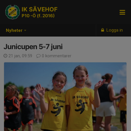
IK SÄVEHOF
P10 -Ö (f. 2016)
Logga in
Nyheter
Junicupen 5-7 juni
21 jan, 09:59
0 kommentarer