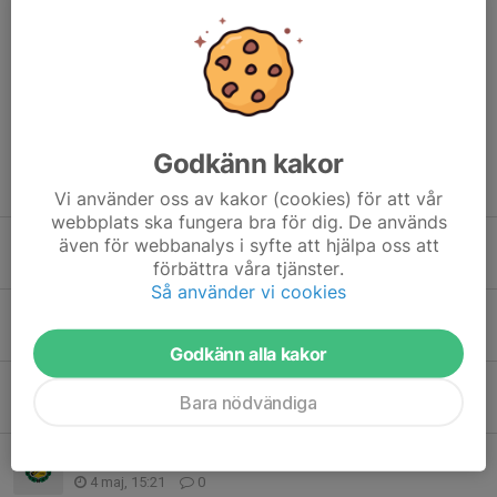
/Ledarna
Dela nyhet
Godkänn kakor
Tidigare nyheter
Vi använder oss av kakor (cookies) för att vår
webbplats ska fungera bra för dig. De används
Partille Cup
även för webbanalys i syfte att hjälpa oss att
förbättra våra tjänster.
17 jun, 21:05
2
Så använder vi cookies
Final!!!
19 maj, 21:07
0
Godkänn alla kakor
Junicupen 5-7 juni
Bara nödvändiga
15 maj, 10:30
0
Göteborg Cup 2026 – intresseanmälan 🤾
4 maj, 15:21
0