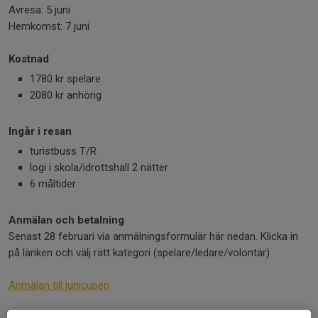
Avresa: 5 juni
Hemkomst: 7 juni
Kostnad
1780 kr spelare
2080 kr anhörig
Ingår i resan
turistbuss T/R
logi i skola/idrottshall 2 nätter
6 måltider
Anmälan och betalning
Senast 28 februari via anmälningsformulär här nedan. Klicka in
på länken och välj rätt kategori (spelare/ledare/volontär)
Anmälan till junicupen
Har ni några frågor så fånga oss bara i hallen!