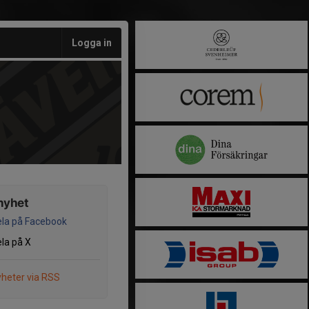
Logga in
nyhet
la på Facebook
la på X
heter via RSS