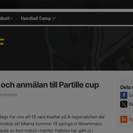
dboll
Handball Camp
F
och anmälan till Partille cup
Dela 
mentarer
De
De
ags för oss att få vara knattar på A-lagsmatchen där
Ny
nebär att killarna kommer få springa in tillsammans
la en kort match i halvtid. Kallelse har gått ut i