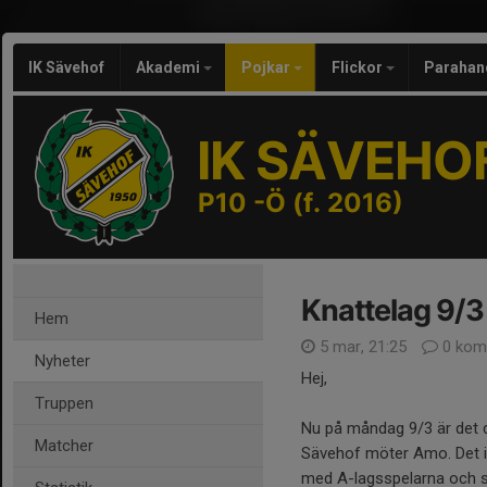
IK Sävehof
Akademi
Pojkar
Flickor
Parahan
IK SÄVEHO
P10 -Ö (f. 2016)
Knattelag 9/3 
Hem
5 mar, 21:25
0 kom
Nyheter
Hej,
Truppen
Nu på måndag 9/3 är det d
Matcher
Sävehof möter Amo. Det in
med A-lagsspelarna och spe