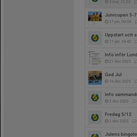
5 mar, 21:25
Junicupen 5-7 
21 jan, 09:59
Uppstart och s
11 jan, 19:42
Info inför Lun
21 dec 2025
God Jul
16 dec 2025
Info sammand
3 dec 2025
Fredag 5/12
2 dec 2025
Julens bingolot