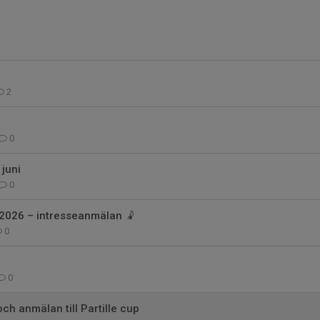
2
0
juni
0
2026 – intresseanmälan 🤾
0
0
ch anmälan till Partille cup