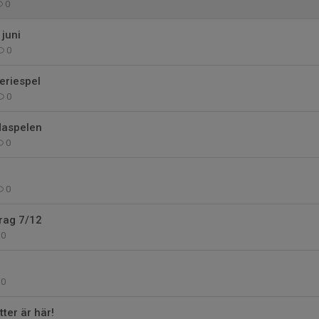
0
juni
0
eriespel
0
daspelen
0
0
rag 7/12
0
0
ter är här!