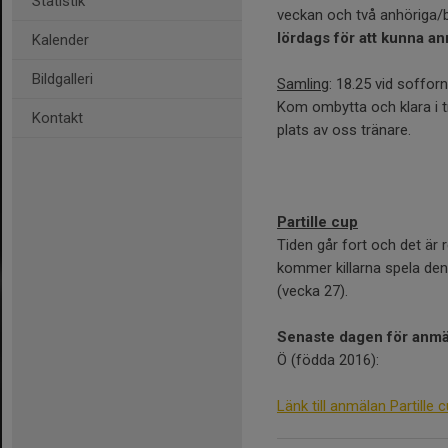
Statistik
veckan och två anhöriga/b
lördags för att kunna anm
Kalender
Bildgalleri
Samling
: 18.25 vid sofforna
Kom ombytta och klara i t
Kontakt
plats av oss tränare.
Partille cup
Tiden går fort och det är r
kommer killarna spela den
(vecka 27).
Senaste dagen för anmä
Ö (födda 2016):
Länk till anmälan Partille 