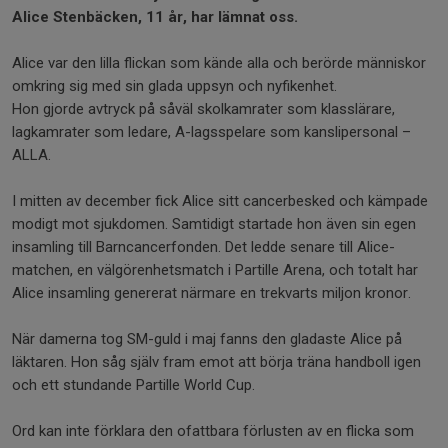
Alice Stenbäcken, 11 år, har lämnat oss.
Alice var den lilla flickan som kände alla och berörde människor
omkring sig med sin glada uppsyn och nyfikenhet.
Hon gjorde avtryck på såväl skolkamrater som klasslärare,
lagkamrater som ledare, A-lagsspelare som kanslipersonal –
ALLA.
I mitten av december fick Alice sitt cancerbesked och kämpade
modigt mot sjukdomen. Samtidigt startade hon även sin egen
insamling till Barncancerfonden. Det ledde senare till Alice-
matchen, en välgörenhetsmatch i Partille Arena, och totalt har
Alice insamling genererat närmare en trekvarts miljon kronor.
När damerna tog SM-guld i maj fanns den gladaste Alice på
läktaren. Hon såg själv fram emot att börja träna handboll igen
och ett stundande Partille World Cup.
Ord kan inte förklara den ofattbara förlusten av en flicka som