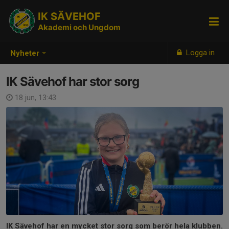
IK SÄVEHOF
Akademi och Ungdom
Logga in
Nyheter
IK Sävehof har stor sorg
18 jun, 13:43
IK Sävehof har en mycket stor sorg som berör hela klubben.