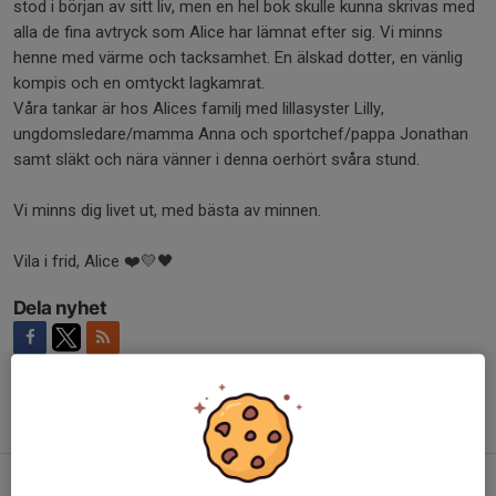
stod i början av sitt liv, men en hel bok skulle kunna skrivas med
alla de fina avtryck som Alice har lämnat efter sig. Vi minns
henne med värme och tacksamhet. En älskad dotter, en vänlig
kompis och en omtyckt lagkamrat.
Våra tankar är hos Alices familj med lillasyster Lilly,
ungdomsledare/mamma Anna och sportchef/pappa Jonathan
samt släkt och nära vänner i denna oerhört svåra stund.
Vi minns dig livet ut, med bästa av minnen.
Vila i frid, Alice ❤️💛🖤
Dela nyhet
Tidigare nyheter
IK Sävehof presenterar ny sportorganisation