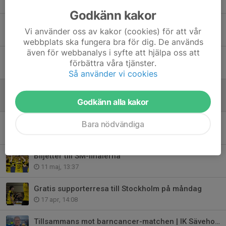
6 aug, 14:51
Godkänn kakor
Friköp lotter 26/27
Vi använder oss av kakor (cookies) för att vår
5 aug, 15:00
webbplats ska fungera bra för dig. De används
även för webbanalys i syfte att hjälpa oss att
Säsongens medlems- & träningsavgifter 26/27
förbättra våra tjänster.
21 jul, 15:00
Så använder vi cookies
IK Sävehof har stor sorg
Godkänn alla kakor
18 jun, 13:43
Anmälan till handbollsskolan för barn födda 2019 är nu öppen!
Bara nödvändiga
17 jun, 14:04
Biljetter till SM-finalerna
11 maj, 13:37
Gratis supporterresa till Stockholm på måndag
17 apr, 14:08
Tillsammans mot barncancer-matchen | IK Sävehof – Skuru IK, kvartsfinal 3:5