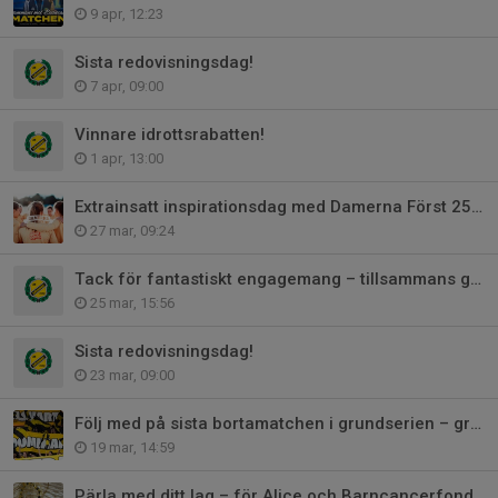
9 apr, 12:23
Sista redovisningsdag!
7 apr, 09:00
Vinnare idrottsrabatten!
1 apr, 13:00
Extrainsatt inspirationsdag med Damerna Först 25 april
27 mar, 09:24
Tack för fantastiskt engagemang – tillsammans gör vi skillnad!
25 mar, 15:56
Sista redovisningsdag!
23 mar, 09:00
Följ med på sista bortamatchen i grundserien – gratis bussresa till Önnered
19 mar, 14:59
Pärla med ditt lag – för Alice och Barncancerfonden