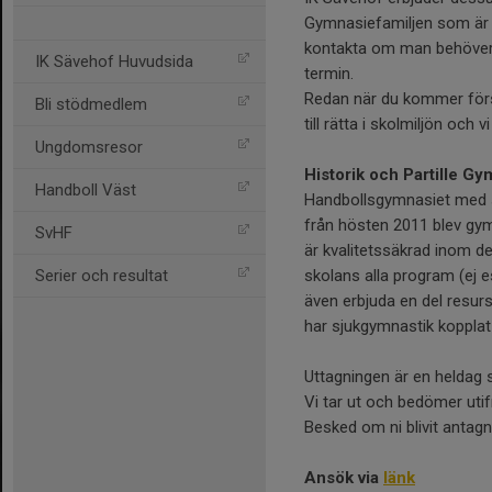
Gymnasiefamiljen som är 
kontakta om man behöver.
IK Sävehof Huvudsida
termin.
Redan när du kommer först
Bli stödmedlem
till rätta i skolmiljön och
Ungdomsresor
Historik och Partille G
Handboll Väst
Handbollsgymnasiet med s
från hösten 2011 blev gym
SvHF
är kvalitetssäkrad inom 
skolans alla program (ej 
Serier och resultat
även erbjuda en del resurs
har sjukgymnastik kopplat t
Uttagningen är en heldag s
Vi tar ut och bedömer utif
Besked om ni blivit antagna
Ansök via
länk