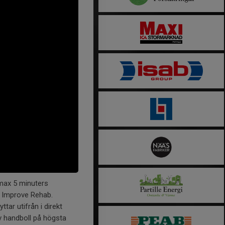
 max 5 minuters
å Improve Rehab.
ar utifrån i direkt
v handboll på högsta