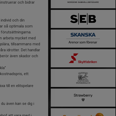
instruerar och bidrar
ndivid och din
ngar så optimala som
a förutsättningarna.
ven arbeta mycket med
ingslära, tillsammans med
ra idrotter. Det handlar
i berör även skador och
kla”
vkostnadspris, ett
a till en elitspelare
du även kan se dig i
ehof att vara med i