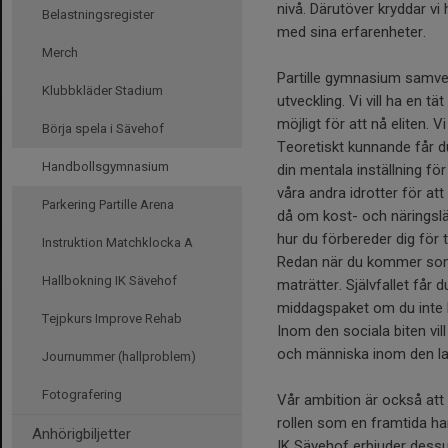
nivå. Därutöver kryddar vi
Belastningsregister
med sina erfarenheter.
Merch
Partille gymnasium samve
Klubbkläder Stadium
utveckling. Vi vill ha en 
möjligt för att nå eliten. 
Börja spela i Sävehof
Teoretiskt kunnande får d
Handbollsgymnasium
din mentala inställning fö
våra andra idrotter för at
Parkering Partille Arena
då om kost- och näringslär
hur du förbereder dig för t
Instruktion Matchklocka A
Redan när du kommer som n
Hallbokning IK Sävehof
maträtter. Självfallet får
middagspaket om du inte k
Tejpkurs Improve Rehab
Inom den sociala biten vil
och människa inom den la
Journummer (hallproblem)
Fotografering
Vår ambition är också att
rollen som en framtida han
Anhörigbiljetter
IK Sävehof erbjuder dessu