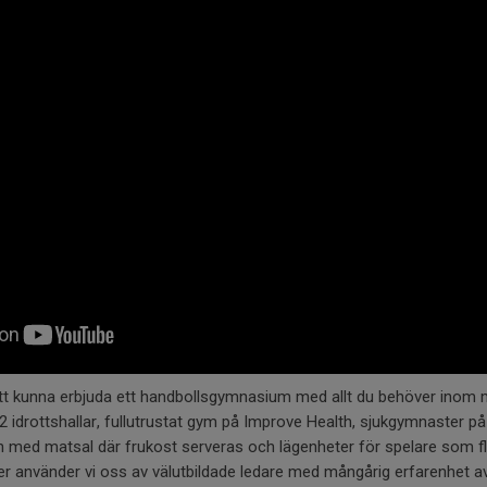
att kunna erbjuda ett handbollsgymnasium med allt du behöver inom
idrottshallar, fullutrustat gym på Improve Health, sjukgymnaster p
med matsal där frukost serveras och lägenheter för spelare som flytt
er använder vi oss av välutbildade ledare med mångårig erfarenhet a