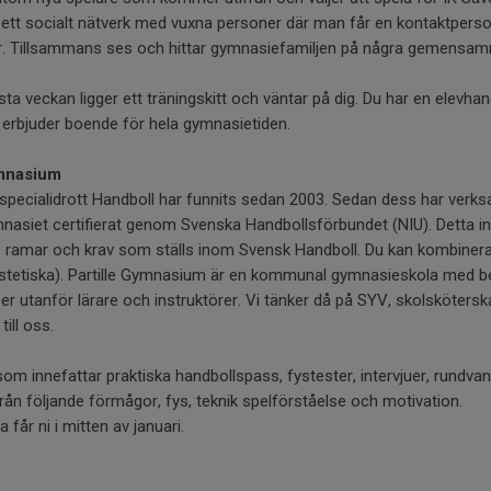
ett socialt nätverk med vuxna personer där man får en kontaktper
 Tillsammans ses och hittar gymnasiefamiljen på några gemensamma
a veckan ligger ett träningskitt och väntar på dig. Du har en elevhan
 vi erbjuder boende för hela gymnasietiden.
ymnasium
pecialidrott Handboll har funnits sedan 2003. Sedan dess har verk
nasiet certifierat genom Svenska Handbollsförbundet (NIU). Detta i
de ramar och krav som ställs inom Svensk Handboll. Du kan kombiner
estetiska). Partille Gymnasium är en kommunal gymnasieskola med b
er utanför lärare och instruktörer. Vi tänker då på SYV, skolsköterska
ill oss.
om innefattar praktiska handbollspass, fystester, intervjuer, rundva
rån följande förmågor, fys, teknik spelförståelse och motivation.
 får ni i mitten av januari.