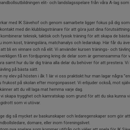
 handbollsutbildningen elit- och landslagsspelare från våra A-lag som 
rkar med IK Sävehof och genom samarbete ligger fokus på dig som i
tät kontakt med din klubblagstränare för att göra just dina förutsättni
Vi kombinerar teknisk, taktisk och fysisk träning för att skapa de bäst
u inom kost, träningslära, matchanalys och ledarskap. Här får du ä
r att bli en vinnare och nå elit. Vi använder kursen tränings- och tävl
t verkligen få en fördjupning kring de delar som är gemensamma för vå
a samt hur du lär dig träna alla delar du behöver för att prestera. V
ävling på bästa sätt.
y elev på hösten i åk 1 lär vi oss praktiskt hur man lagar några ”en
 du frukost på skolan efter morgonpasset. Vi erbjuder också, mot själ
änner att du vill laga mat hemma varje dag.
l vi skapa trygghet och kamratskap som grund för att du ska kunna väx
gidrott som vi utövar.
 ge dig så mycket av baskunskaper och ledaregenskaper som gör att 
dbollsledare, domare, eller inom föreningslivet.
tom nya spelare som kommer utifrån och väljer att spela för IK Säv