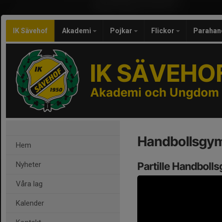
IK Sävehof
Akademi
Pojkar
Flickor
Parahan
IK SÄVEHO
Akademi och Ungdom
Handbollsgy
Hem
Nyheter
Partille Handbolls
Våra lag
Kalender