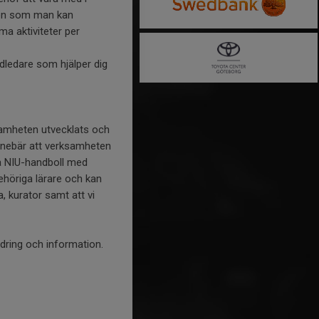
son som man kan
 aktiviteter per
dledare som hjälper dig
samheten utvecklats och
nnebär att verksamheten
a NIU-handboll med
ehöriga lärare och kan
, kurator samt att vi
ndring och information.