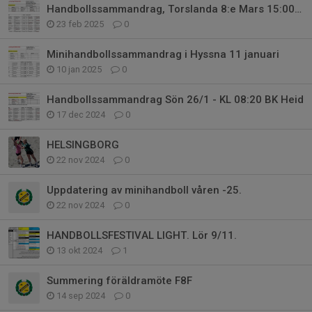
Handbollssammandrag, Torslanda 8:e Mars 15:00-19:15
23 feb 2025
0
Minihandbollssammandrag i Hyssna 11 januari
10 jan 2025
0
Handbollssammandrag Sön 26/1 - KL 08:20 BK Heid
17 dec 2024
0
HELSINGBORG
22 nov 2024
0
Uppdatering av minihandboll våren -25.
22 nov 2024
0
HANDBOLLSFESTIVAL LIGHT. Lör 9/11.
13 okt 2024
1
Summering föräldramöte F8F
14 sep 2024
0