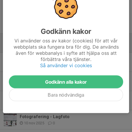
Tidigare nyheter
Godkänn kakor
Info Partille Cup -26 F10F
Vi använder oss av kakor (cookies) för att vår
webbplats ska fungera bra för dig. De används
24 jun, 21:08
0
även för webbanalys i syfte att hjälpa oss att
förbättra våra tjänster.
Info: Junicupen - Uddevalla: 5/6-7/6 -26
Så använder vi cookies
23 maj, 13:10
0
Potatiscupen 2026 - Stadsskogshallen, Alingsås -17-19/4.
Godkänn alla kakor
12 apr, 09:00
0
Bara nödvändiga
Sammandrag Ulricehamn 30/11
26 nov 2025
0
Fotografering - Lagfoto
10 nov 2025
0