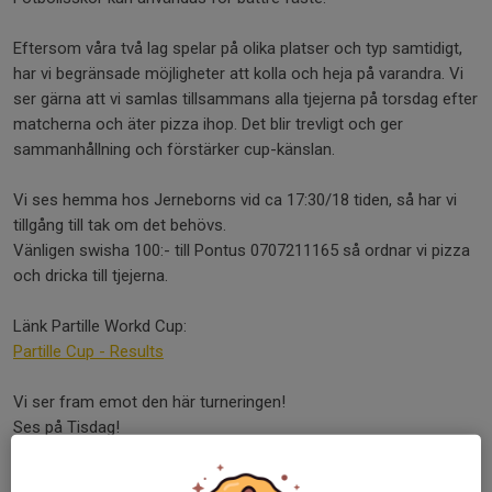
Eftersom våra två lag spelar på olika platser och typ samtidigt,
har vi begränsade möjligheter att kolla och heja på varandra. Vi
ser gärna att vi samlas tillsammans alla tjejerna på torsdag efter
matcherna och äter pizza ihop. Det blir trevligt och ger
sammanhållning och förstärker cup-känslan.
Vi ses hemma hos Jerneborns vid ca 17:30/18 tiden, så har vi
tillgång till tak om det behövs.
Vänligen swisha 100:- till Pontus 0707211165 så ordnar vi pizza
och dricka till tjejerna.
Länk Partille Workd Cup:
Partille Cup - Results
Vi ser fram emot den här turneringen!
Ses på Tisdag!
Dela nyhet