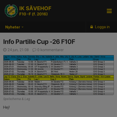
IK SÄVEHOF
F10 -F (f. 2016)
Logga in
Nyheter
Info Partille Cup -26 F10F
24 jun, 21:08
0 kommentarer
Spelschema & Lag
Hej!