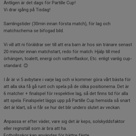
Äntligen är det dags för Partille Cup!
Vi drar igång på Tisdag!
Samlingstider (30min innan första match), för lag och
matchschema se bifogad bild.
Vi vill att ni föräldrar ser till att era barn är hos sin tränare senast
20 minuter innan matchstart, redo för match. Hjälp till med
örhängen, toalett, energi och vattenflaskor, Etc. enligt vanlig cup-
standard. 😊
I år är vi 5 avbytare i varje lag och vi kommer göra vårt bästa för
att alla ska få gå runt och spela på de olika positionerna. Det är
6 matcher + finalspel för respektive lag, så det finns tid för alla
att spela. Finalspelet läggs upp på Partille Cup hemsida så snart
det är klart, så vi får se hur det blir unders slutet av veckan.
Anpassa er efter väder, vare sig det är keps, solskyddsfaktor
eller regnställ som är bra att ha.
Fotbollsskor kan användas för bättre fäste.