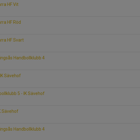
rra HF Vit
ärra HF Röd
ärra HF Svart
lingsås Handbollklubb 4
 IK Sävehof
ollklubb 5 - IK Sävehof
IK Sävehof
lingsås Handbollklubb 4