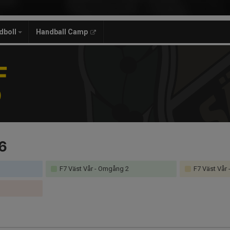
dboll
Handball Camp
F
)
6
F7 Väst Vår - Omgång 2
F7 Väst Vår