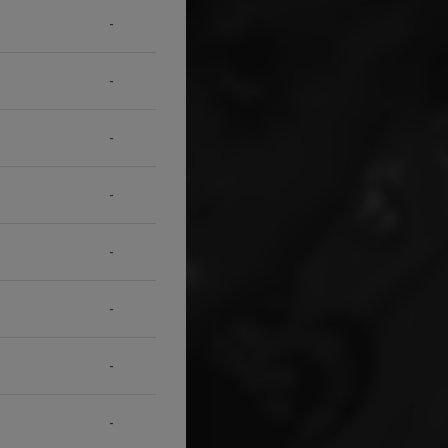
-
-
-
-
-
-
-
-