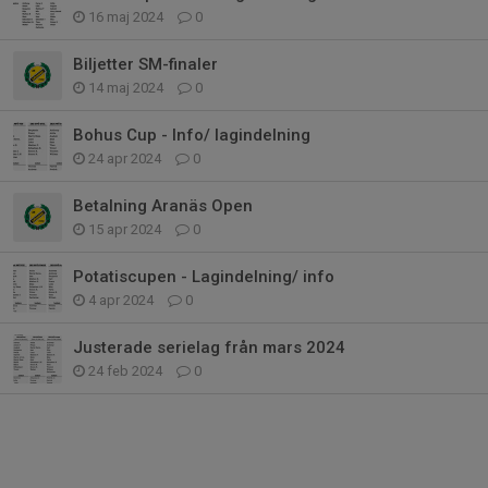
16 maj 2024
0
Biljetter SM-finaler
14 maj 2024
0
Bohus Cup - Info/ lagindelning
24 apr 2024
0
Betalning Aranäs Open
15 apr 2024
0
Potatiscupen - Lagindelning/ info
4 apr 2024
0
Justerade serielag från mars 2024
24 feb 2024
0