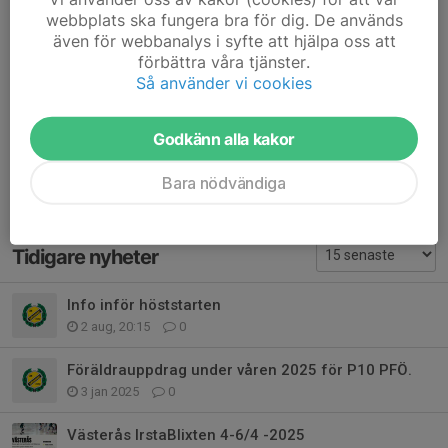
Vi ser fram emot en härlig handbollsvecka tillsammans!
webbplats ska fungera bra för dig. De används
även för webbanalys i syfte att hjälpa oss att
Dela nyhet
förbättra våra tjänster.
Så använder vi cookies
Godkänn alla kakor
Kommentarer
Bara nödvändiga
Tidigare nyheter
Info inför höststarten
2 aug, 20:15
0
Föräldrauppdrag under våren 2025 för P10 PFÖ.
3 jan 2025
0
Västerås IrstaBlixten 4-6/4 -2025