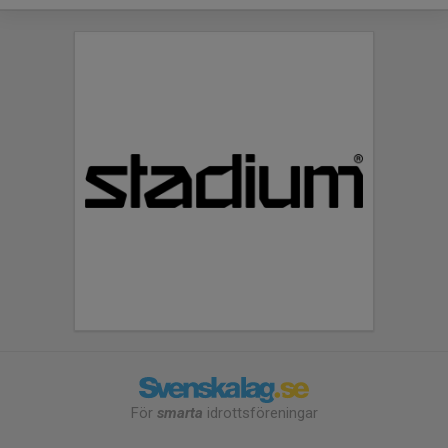
För
smarta
idrottsföreningar