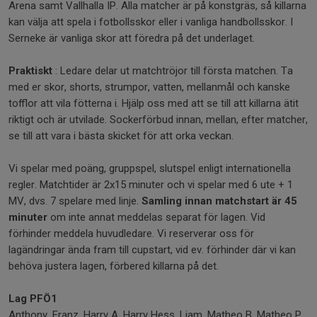
Arena samt Vallhalla IP. Alla matcher är på konstgräs, så killarna
kan välja att spela i fotbollsskor eller i vanliga handbollsskor. I
Serneke är vanliga skor att föredra på det underlaget.
Praktiskt
: Ledare delar ut matchtröjor till första matchen. Ta
med er skor, shorts, strumpor, vatten, mellanmål och kanske
tofflor att vila fötterna i. Hjälp oss med att se till att killarna ätit
riktigt och är utvilade. Sockerförbud innan, mellan, efter matcher,
se till att vara i bästa skicket för att orka veckan.
Vi spelar med poäng, gruppspel, slutspel enligt internationella
regler. Matchtider är 2x15 minuter och vi spelar med 6 ute + 1
MV, dvs. 7 spelare med linje.
Samling innan matchstart är 45
minuter
om inte annat meddelas separat för lagen. Vid
förhinder meddela huvudledare. Vi reserverar oss för
lagändringar ända fram till cupstart, vid ev. förhinder där vi kan
behöva justera lagen, förbered killarna på det.
Lag PFÖ1
Anthony, Franz, Harry A, Harry Hess, Liam, Matheo B, Matheo P,