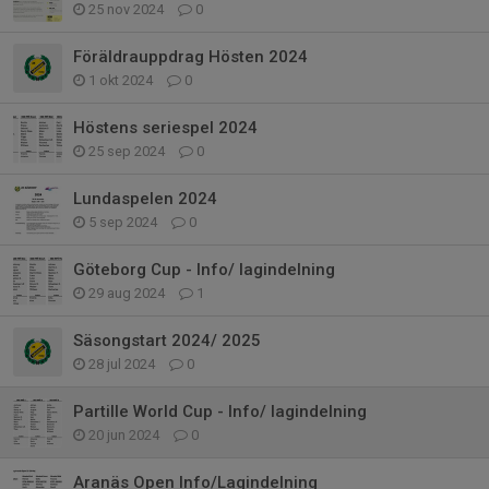
25 nov 2024
0
Föräldrauppdrag Hösten 2024
1 okt 2024
0
Höstens seriespel 2024
25 sep 2024
0
Lundaspelen 2024
5 sep 2024
0
Göteborg Cup - Info/ lagindelning
29 aug 2024
1
Säsongstart 2024/ 2025
28 jul 2024
0
Partille World Cup - Info/ lagindelning
20 jun 2024
0
Aranäs Open Info/Lagindelning