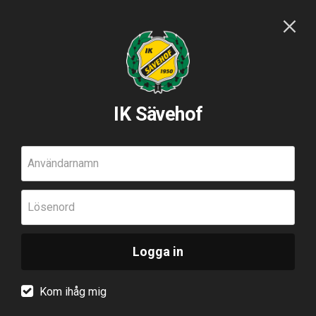
IK Sävehof
Användarnamn
Lösenord
Logga in
Kom ihåg mig