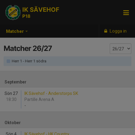
IK SÄVEHOF
P18
Logga in
Matcher
Matcher 26/27
Herr 1 - Herr 1 södra
September
Sön 27
IK Sävehof - Anderstorps SK
18:30
Partille Arena A
-
Oktober
Sön 4
IK Sävehof - HK Country