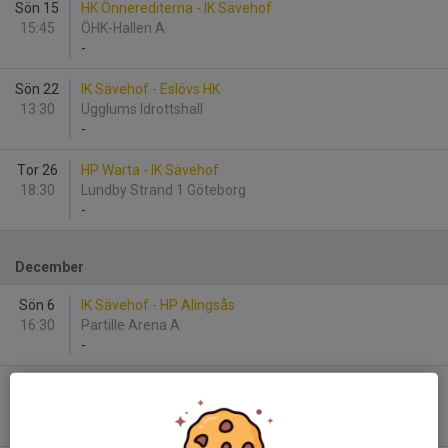
Sön 15
HK Önnerediterna - IK Sävehof
15:45
ÖHK-Hallen A
-
Sön 22
IK Sävehof - Eslövs HK
13:30
Ugglums Idrottshall
-
Tor 26
HP Warta - IK Sävehof
18:30
Lundby Strand 1 Göteborg
-
December
Sön 6
IK Sävehof - HP Alingsås
16:30
Partille Arena A
-
Fre 11
Vinslövs HK - IK Sävehof
19:30
Sparbankshallen Vinslöv
-