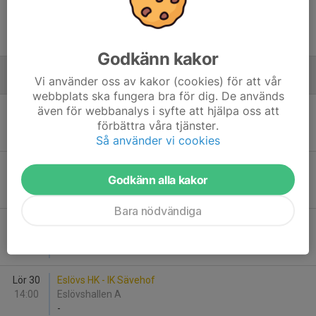
Fre 18
IK Sävehof - HP Warta
18:00
Partille Arena A
-
Godkänn kakor
Vi använder oss av kakor (cookies) för att vår
Januari - 2027
webbplats ska fungera bra för dig. De används
Fre 8
Kärra HF - IK Sävehof
även för webbanalys i syfte att hjälpa oss att
19:30
Lillekärrshallen Göteborg
förbättra våra tjänster.
-
Så använder vi cookies
Lör 16
Åhus Handboll - IK Sävehof
Godkänn alla kakor
16:00
Sånnahallen A
-
Bara nödvändiga
Sön 24
IK Sävehof - HK Önnerediterna
18:30
Partille Arena A
-
Lör 30
Eslövs HK - IK Sävehof
14:00
Eslövshallen A
-