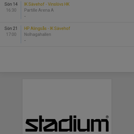
Sön 14
IK Sävehof - Vinslövs HK
16:30
Partille Arena A
-
Sön 21
HP Alingsås - IK Sävehof
17:00
Nolhagahallen
-