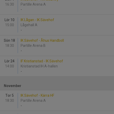
16:30
Partille Arena A
-
Lör 10
IK Lågan - IK Sävehof
15:00
Lågehall A
-
Sön 18
IK Sävehof - Åhus Handboll
18:30
Partille Arena B
-
Lör 24
IF Kristianstad - IK Sävehof
14:00
Kristianstad IH A-hallen
-
November
Tor 5
IK Sävehof - Kärra HF
18:30
Partille Arena A
-