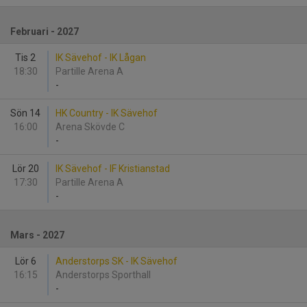
Februari - 2027
Tis 2
IK Sävehof - IK Lågan
18:30
Partille Arena A
-
Sön 14
HK Country - IK Sävehof
16:00
Arena Skövde C
-
Lör 20
IK Sävehof - IF Kristianstad
17:30
Partille Arena A
-
Mars - 2027
Lör 6
Anderstorps SK - IK Sävehof
16:15
Anderstorps Sporthall
-