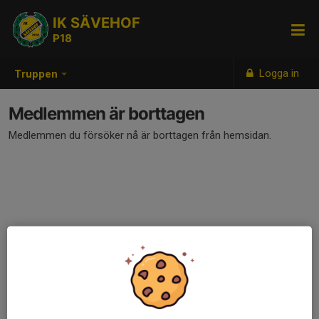
IK SÄVEHOF
P18
Logga in
Truppen
Medlemmen är borttagen
Medlemmen du försöker nå är borttagen från hemsidan.