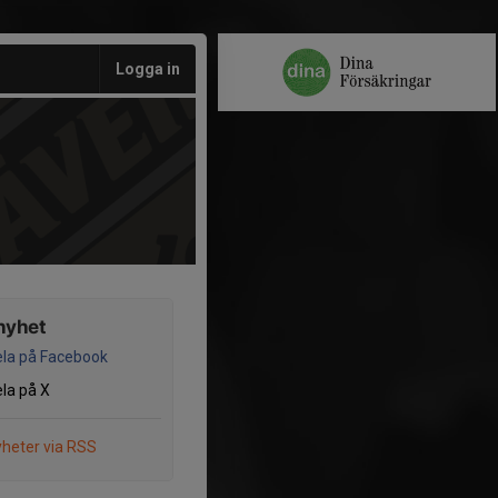
Logga in
nyhet
la på Facebook
la på X
heter via RSS