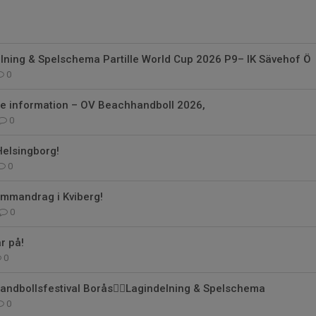
lning & Spelschema Partille World Cup 2026 P9– IK Sävehof Ö
0
e information – OV Beachhandboll 2026,
0
Helsingborg!
0
sammandrag i Kviberg!
0
r på!
0
andbollsfestival Borås🤾‍♂️Lagindelning & Spelschema
0