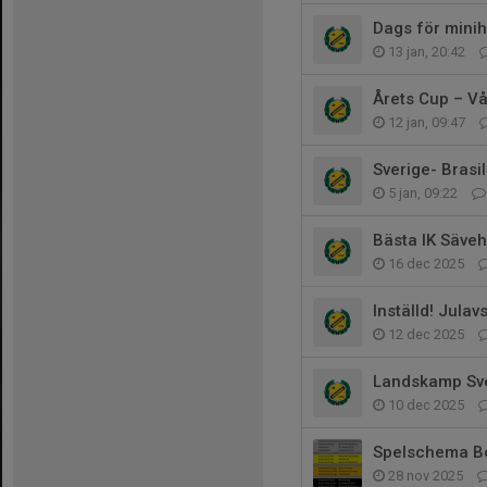
Dags för minih
13 jan, 20:42
Årets Cup – Vå
12 jan, 09:47
Sverige- Brasil
5 jan, 09:22
Bästa IK Säveh
16 dec 2025
Inställd! Jula
12 dec 2025
Landskamp Sver
10 dec 2025
Spelschema B
28 nov 2025