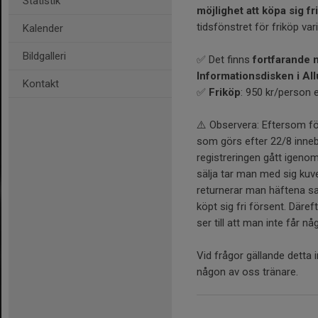
Statistik
möjlighet att köpa sig fri
tidsfönstret för friköp vari
Kalender
Bildgalleri
✅ Det finns
fortfarande m
Informationsdisken i Al
Kontakt
✅
Friköp
: 950 kr/person e
⚠️ Observera: Eftersom fö
som görs efter 22/8 innebä
registreringen gått igenom.
sälja tar man med sig kuve
returnerar man häftena sa
köpt sig fri försent. Däre
ser till att man inte får 
Vid frågor gällande detta 
någon av oss tränare.