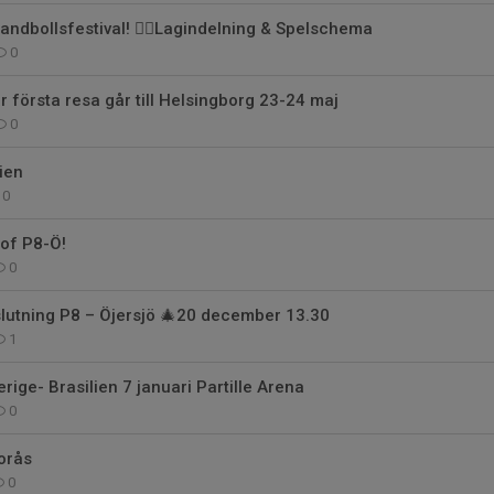
andbollsfestival! 🤾‍♂️Lagindelning & Spelschema
0
r första resa går till Helsingborg 23-24 maj
0
ien
0
of P8-Ö!
0
vslutning P8 – Öjersjö 🎄20 december 13.30
1
ige- Brasilien 7 januari Partille Arena
0
orås
0