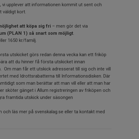
, vi upplever att informationen kommit ut sent och
t väldigt kort.
öjlighet att köpa sig fri
– men gör det via
lum (PLAN 1) så snart som möjligt
.
ller 1650 kr/familj.
rsta utskicket görs redan denna vecka kan ett friköp
ra att du hinner få första utskicket innan
 Om man får ett utskick adresserat till sig och inte vill
rtet med Idrottsrabatterna till Informationsdisken. Där
mtidigt som man berättar att man vill eller att man har
fter sköter gänget i Allum registreringen av friköpen och
några framtida utskick under säsongen
in och läs mer på svenskalag.se eller ta kontakt med