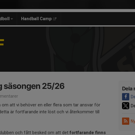
dboll
Handball Camp
F
ng säsongen 25/26
Dela 
mentarer
De
an om att vi behöver en eller flera som tar ansvar för
De
 detta är fortfarande inte löst och vi återkommer till
Ny
d klubben och fått besked om att det
fortfarande finns