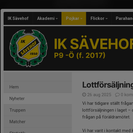
IK Sävehof
Akademi
Pojkar
Flickor
Parahan
IK SÄVEHO
P9 -Ö (f. 2017)
Lottförsäljni
Hem
26 aug 2025
0 kom
Nyheter
Vi har tidigare ställt fråg
Truppen
lottförsäljningen i laget –
frågan på föräldramötet.
Matcher
Vi har varit i kontakt me