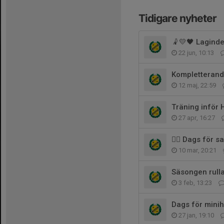
Tidigare nyheter
🤾💛🖤 Laginde
22 jun, 10:13
Kompletterand
12 maj, 22:59
Träning inför 
27 apr, 16:27
🤾‍♂️ Dags för 
10 mar, 20:21
Säsongen rulla
3 feb, 13:23
Dags för minih
27 jan, 19:10