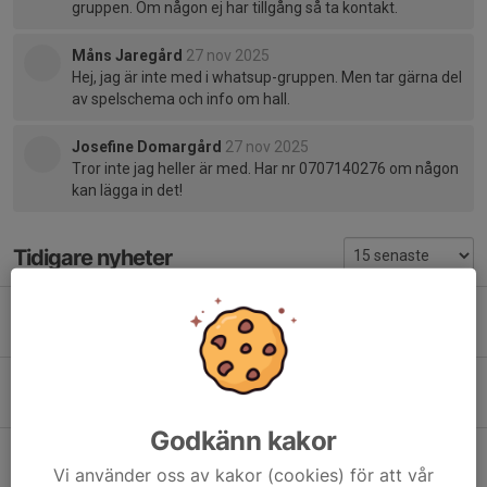
gruppen. Om någon ej har tillgång så ta kontakt.
Måns Jaregård
27 nov 2025
Hej, jag är inte med i whatsup-gruppen. Men tar gärna del
av spelschema och info om hall.
Josefine Domargård
27 nov 2025
Tror inte jag heller är med. Har nr 0707140276 om någon
kan lägga in det!
Tidigare nyheter
🤾💛🖤 Lagindelning & Spelschema Partille World Cup 2026 P9– IK Sävehof Ö
22 jun, 10:13
0
Kompletterande information – OV Beachhandboll 2026,
12 maj, 22:59
0
Godkänn kakor
Träning inför Helsingborg!
Vi använder oss av kakor (cookies) för att vår
27 apr, 16:27
0