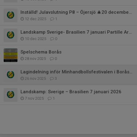
Inställd! Julavslutning P8 – Öjersjö 🎄20 december 13.30
12 dec 2025
1
Landskamp Sverige- Brasilien 7 januari Partille Arena
10 dec 2025
0
Spelschema Borås
28 nov 2025
0
Lagindelning inför Minhandbollsfestivalen i Borås i helgen 29/11!
26 nov 2025
3
Landskamp: Sverige – Brasilien 7 januari 2026
7 nov 2025
1