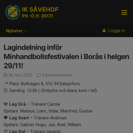
IK SÄVEHOF
P9 -Ö (f. 2017)
Logga in
Nyheter
Lagindelning inför
Minhandbollsfestivalen i Borås i helgen
29/11!
26 nov 2025
3 kommentarer
📍 Plats: Bollvägen 8, 516 34 Dalsjöfors
⏰ Samling: 13.00 ( Ombytta och klara, kom i tid)
🩶
Lag Grå
– Tränare Carola
Spelare: Mateus, Liam, Vidar, Manfred, Gustav
🖤
Lag Svart
– Tränare Andreas
Spelare: Gabriel, Hugo, Jax, Axel, William
💛
Lag Gul
– Tränare Ignacio