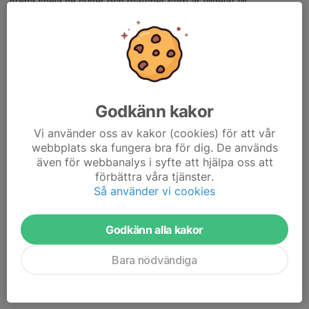
Arena spela de cuper och matcher som är tilldelat till
rullstolshandboll.
Är du intresserad?
Ta kontakt med oss.
Godkänn kakor
Hälsningar,
Vi använder oss av kakor (cookies) för att vår
Fredrik Montin
webbplats ska fungera bra för dig. De används
fredrik.montin@gmail.com
även för webbanalys i syfte att hjälpa oss att
förbättra våra tjänster.
tfn: 0736-270011
Så använder vi cookies
Anders Forslund
anders.forslund@hotmail.se
Godkänn alla kakor
tfn: 0702-884488
Bara nödvändiga
Dela nyhet